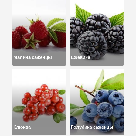
Малина саженцы
Ежевика
Клюква
Голубика саженцы