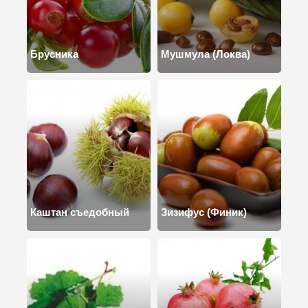
Брусника
Мушмула (Локва)
Каштан съедобный
Зизифус (Финик)