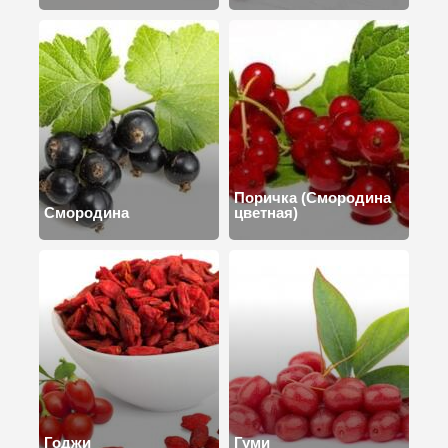
Поричка (Смородина
Смородина
цветная)
Годжи
Гуми