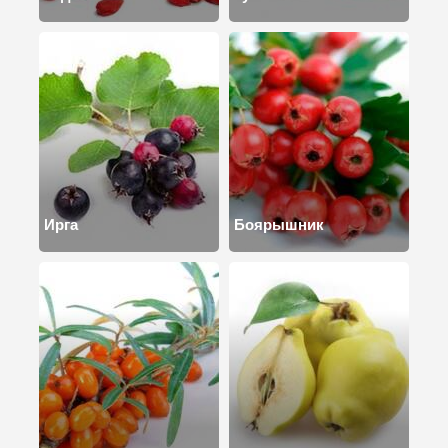
Ирга
Боярышник