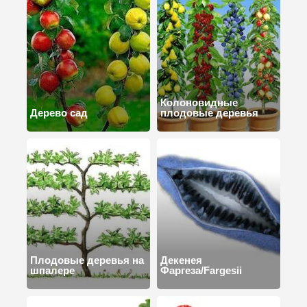
Колоновидные
Дерево сад
плодовые деревья
Плодовые деревья на
Декенея
шпалере
Фаргеза/Fargesii