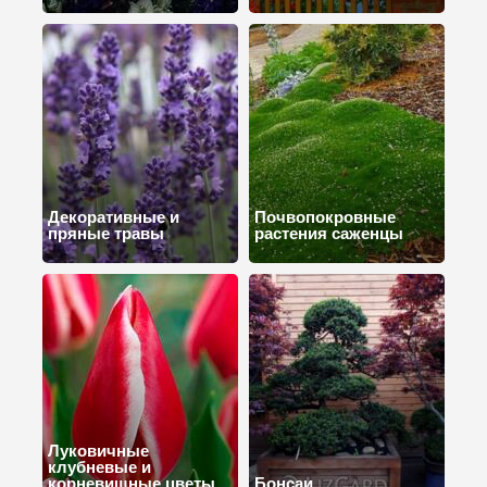
Декоративные и
Почвопокровные
пряные травы
растения саженцы
Луковичные
клубневые и
корневищные цветы
Бонсаи