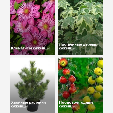
Лиственные деревья
Клематисы саженцы
саженцы
Хвойные растения
Плодово-ягодные
саженцы
саженцы