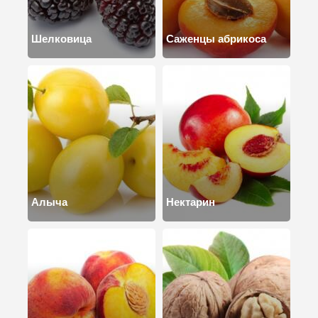
Шелковица
Саженцы абрикоса
Алыча
Нектарин