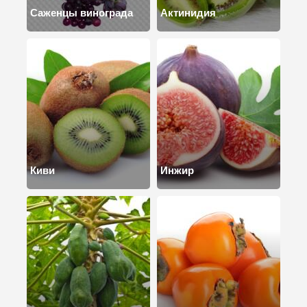
Саженцы винограда
Актинидия
Киви
Инжир