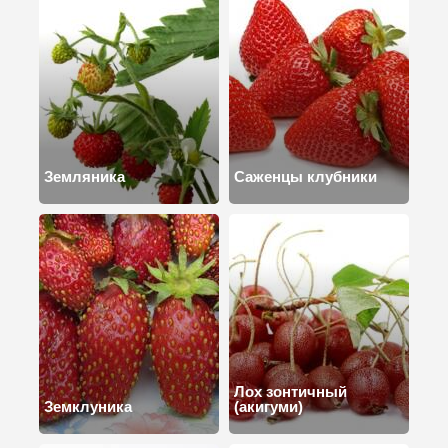
Земляника
Саженцы клубники
Лох зонтичный
Земклуника
(акигуми)