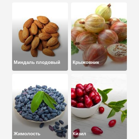
Миндаль плодовый
Крыжовник
Жимолость
Кизил