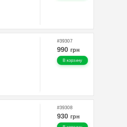
#39307
990
грн
В корзину
#39308
930
грн
В корзину