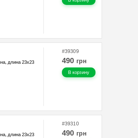
#39309
490
грн
на, длина 23х23
В корзину
#39310
490
грн
на, длина 23х23