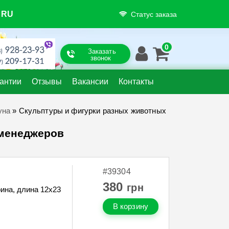
RU
Статус заказа
Заказать
звонок
антии
Отзывы
Вакансии
Контакты
уна
»
Скульптуры и фигурки разных животных
 менеджеров
#39304
380
грн
ина, длина 12х23
В корзину