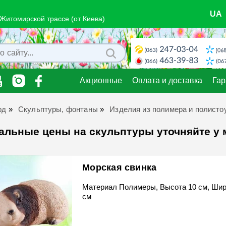
UA
о Житомирской трассе (от Киева)
Акционные
Оплата и доставка
Гар
рд
»
Скульптуры, фонтаны
»
Изделия из полимера и полисто
альные цены на скульптуры уточняйте у
Морская свинка
Материал Полимеры, Высота 10 см, Шир
см