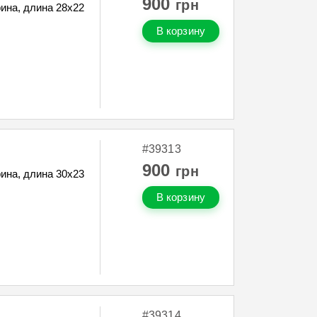
900
грн
ина, длина 28х22
В корзину
#39313
900
грн
ина, длина 30х23
В корзину
#39314