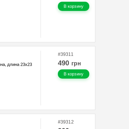
В корзину
#39311
490
грн
на, длина 23х23
В корзину
#39312