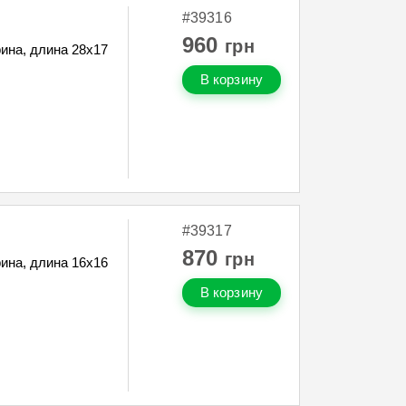
#39316
960
грн
ина, длина 28х17
В корзину
#39317
870
грн
ина, длина 16х16
В корзину