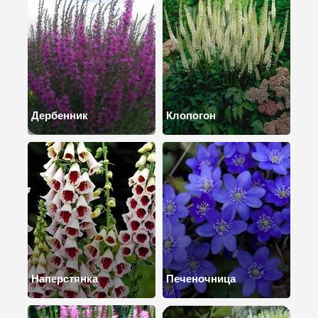
Дербенник
Клопогон
Наперстянка
Печеночница