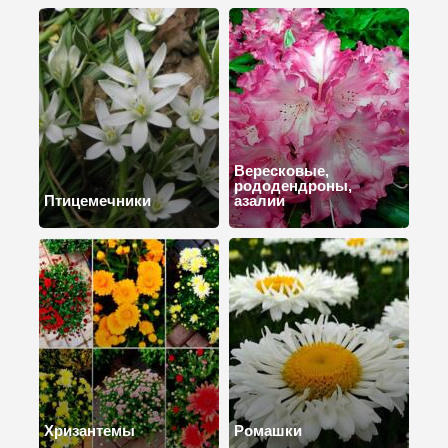
Вересковые,
рододендроны,
Птицемечники
азалии
Хризантемы
Ромашки