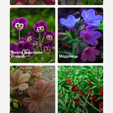
Виола (анютины
глазки)
Медуница