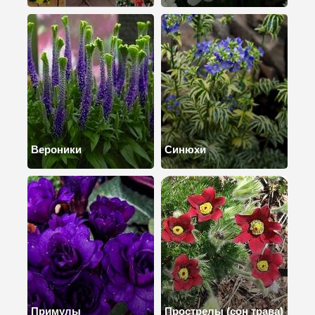
Вероники
Синюхи
Примулы
Прострелы (сон трава)