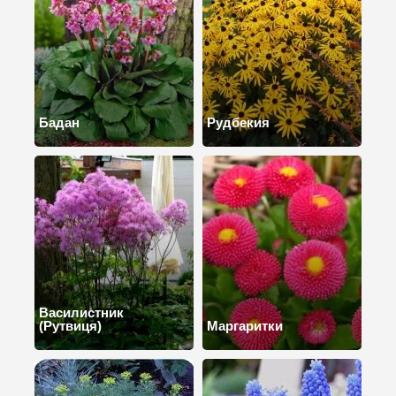
Бадан
Рудбекия
Василистник
(Рутвиця)
Маргаритки