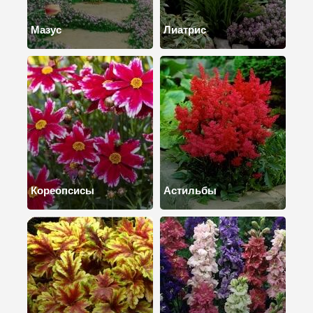
Мазус
Лиатрис
Кореопсисы
Астильбы