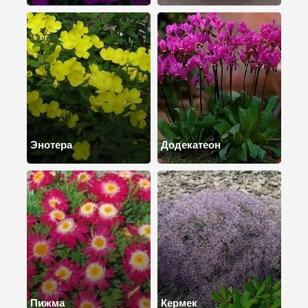
Энотера
Додекатеон
Пижма
Кермек