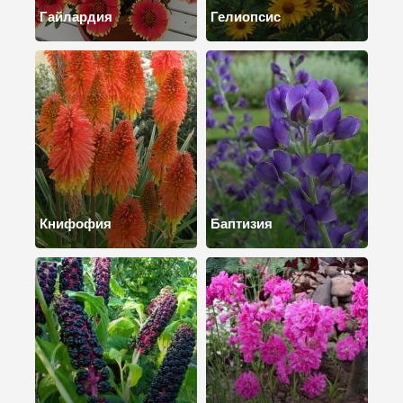
Гайлардия
Гелиопсис
Книфофия
Баптизия