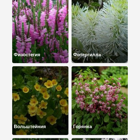
Физостегия
Фотергилла
Вольштейния
Горянка