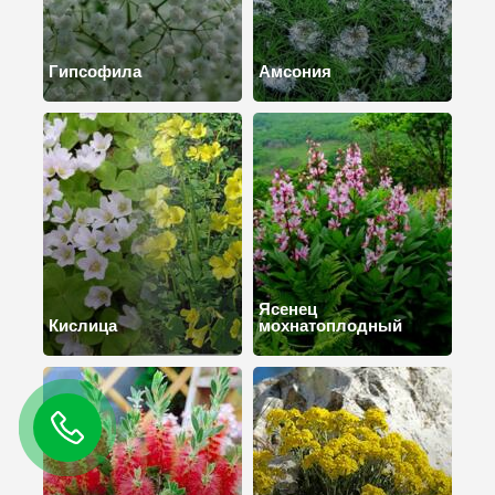
Гипсофила
Амсония
Ясенец
Кислица
мохнатоплодный