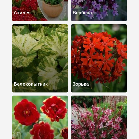
Ахилея
Вербена
Белокопытник
Зорька