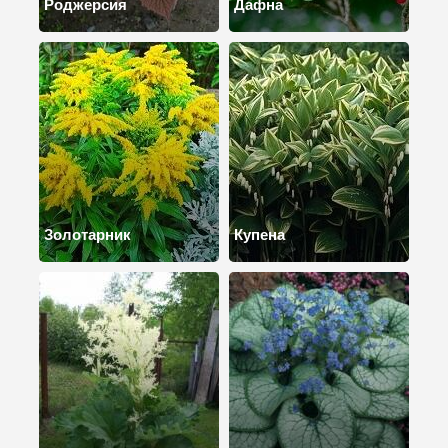
Роджерсия
Дафна
Золотарник
Купена