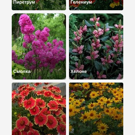
Пиретрум
Гелениум
Смолка
Хелоне