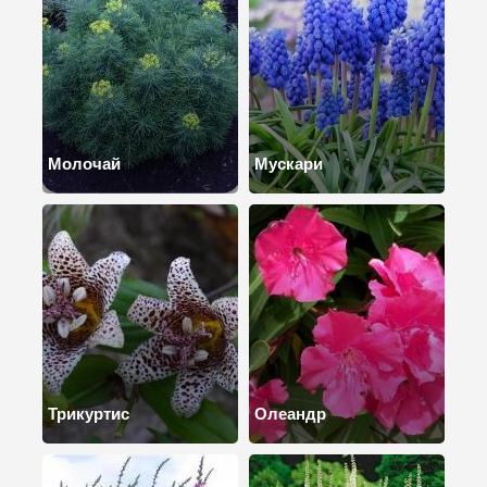
Молочай
Мускари
Трикуртис
Олеандр