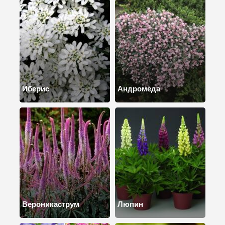
Иберис
Андромеда
Вероникаструм
Люпин