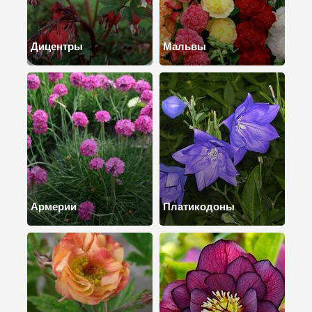
Дицентры
Мальвы
Армерии
Платикодоны