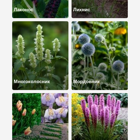
Лаконос
Лихнис
Многоколосник
Мордовник