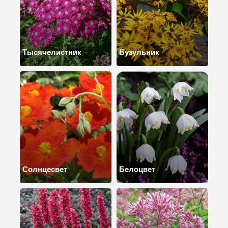
Тысячелистник
Бузульник
Солнцесвет
Белоцвет