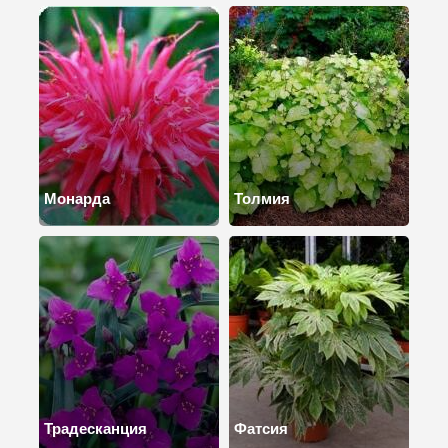
Монарда
Толмия
Традесканция
Фатсия