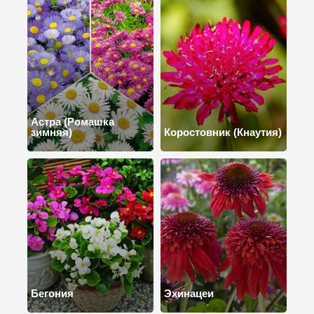
Астра (Ромашка
зимняя)
Коростовник (Кнаутия)
Бегония
Эхинацеи