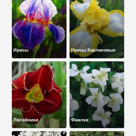
Ирисы
Ирисы Карликовые
Лилейники
Фиалки