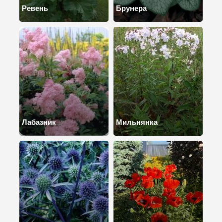
Ревень
Брунера
Лабазник
Мильнянка