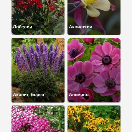
Лобелии
Аквилегии
Аконит, Борец
Анемоны