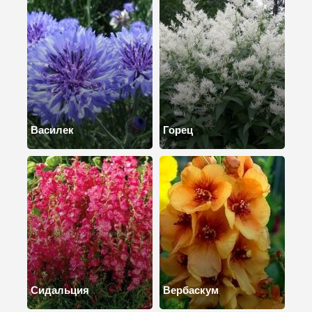
Василек
Горец
Сидальция
Вербаскум