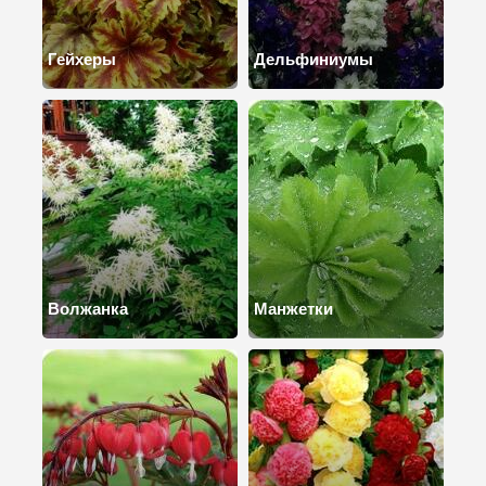
Гейхеры
Дельфиниумы
Волжанка
Манжетки