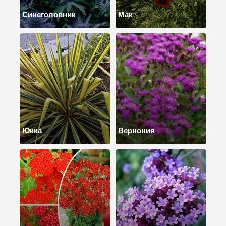
Синеголовник
Мак
Юкка
Вернония