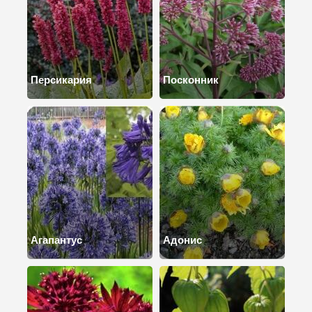
Персикария
Посконник
Агапантус
Адонис