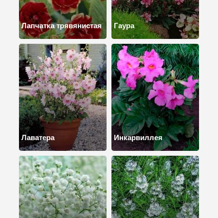
Лапчатка трявянистая
Гаура
Лаватера
Инкарвиллея