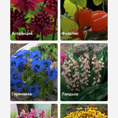
Астранция
Физалис
Горечавка
Ландыш