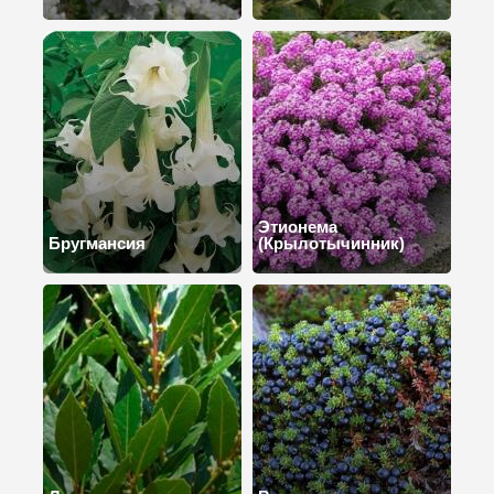
Этионема
Бругмансия
(Крылотычинник)