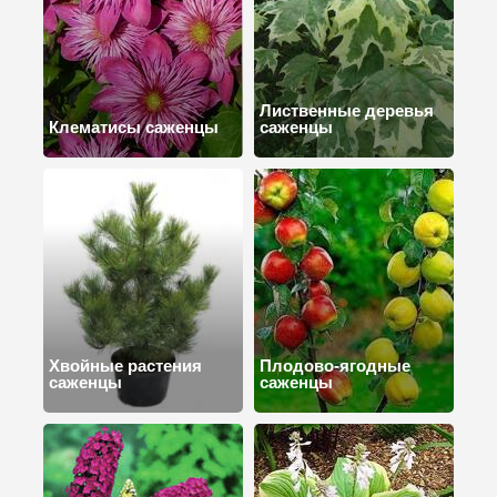
Лиственные деревья
Клематисы саженцы
саженцы
Хвойные растения
Плодово-ягодные
саженцы
саженцы