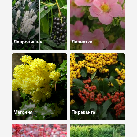
Лавровишня
Лапчатка
Магония
Пираканта