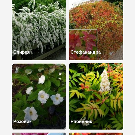
Спирея
Стефанандра
Розовик
Рябинник