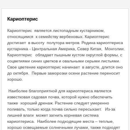
Кариоптерис
Кариоптерис является листопадным кустарником,
относящимся к семейству вербеновых. Кариоптерис
достигает в высоту полутора метров. Родина кариоптериса
кустарника - Центральная Америка, Север Китая, Монголии.
Кариоптерис
обладает пышным кустом округлой формы, с
соцветиями синих цветков и овальными серыми листьями.
Свое цветение кариоптерис начинает в августе, длится оно
до октября. Первые заморозки осени растение переносит
хорошо.
Наиболее благоприятной для кариоптериса является
известковая садовая почва, которой нужно обеспечить
также хороший дренаж. Растение следует умеренно
поливать, только когда почва сильно пересыхает. Из-за
лишней влаги может загнить корневая система
кариоптериса. Наиболее подходящие места – теплые,
хорошо освещаемые солнечными лучами, также подходят