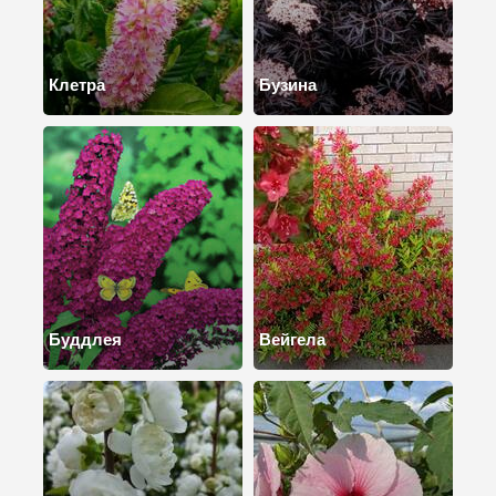
Клетра
Бузина
Буддлея
Вейгела