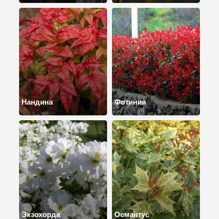
Нандина
Фотиния
Экзохорда
Османтус