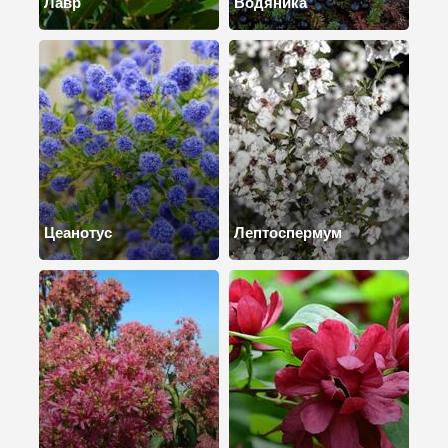
Лавр
Водяника
Цеанотус
Лептоспермум