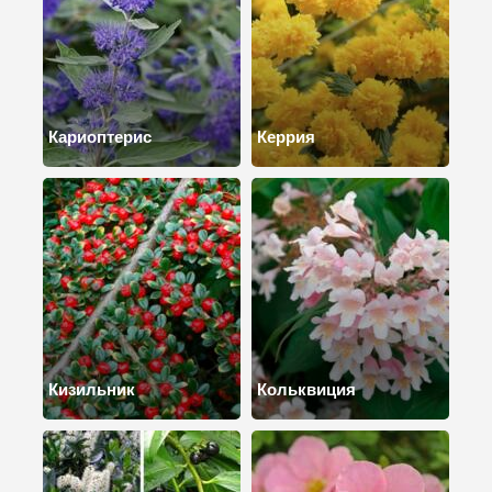
Кариоптерис
Керрия
Кизильник
Кольквиция