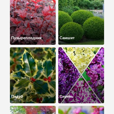
Пузыреплодник
Самшит
Падуб
Сирень