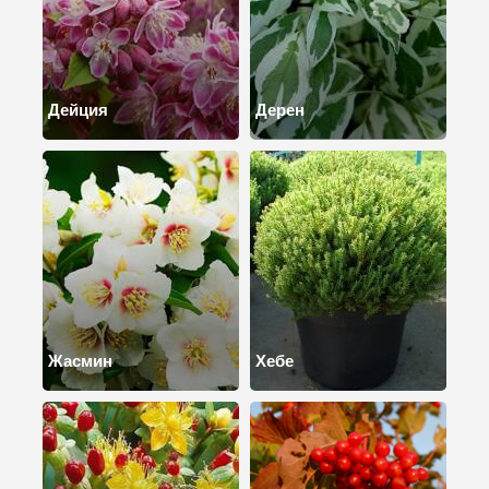
Дейция
Дерен
Жасмин
Хебе