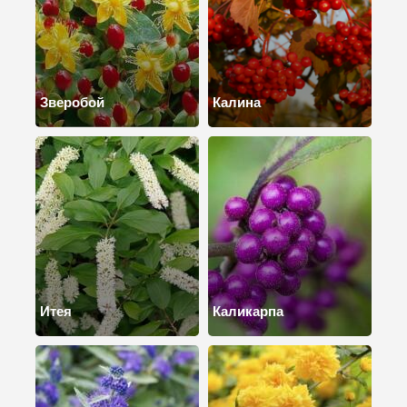
Зверобой
Калина
Итея
Каликарпа