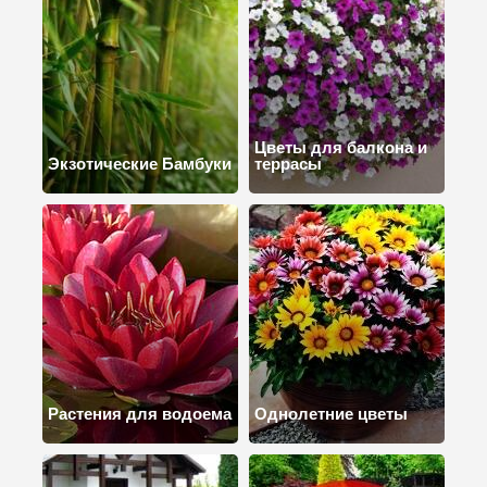
Цветы для балкона и
Экзотические Бамбуки
террасы
Растения для водоема
Однолетние цветы