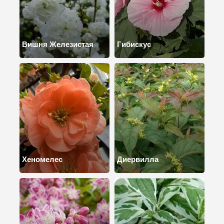
Вишня Железистая
Гибискус
Хеномелес
Диервилла