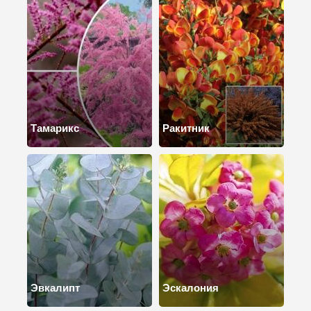
Тамарикс
Ракитник
Эвкалипт
Эскалония