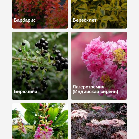
Барбарис
Бересклет
Лагерстремия
Бирючина
(Индийская сирень)