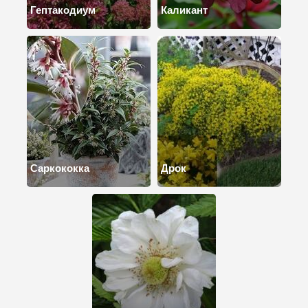
Гептакодиум
Каликант
Саркококка
Дрок