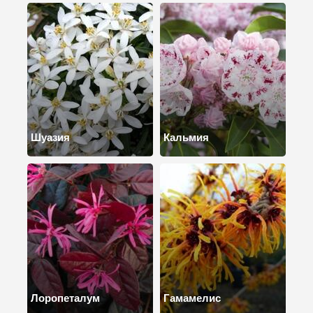
Шуазия
Кальмия
Лоропеталум
Гамамелис