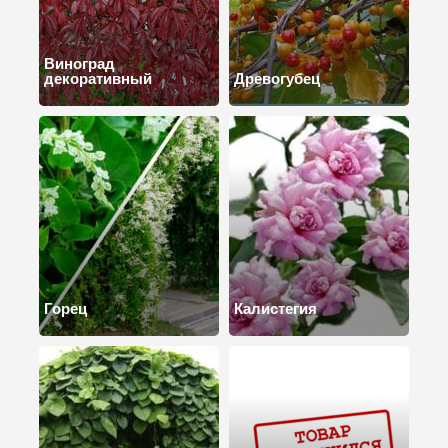
Виноград
декоративный
Древогубец
Горец
Калистегия