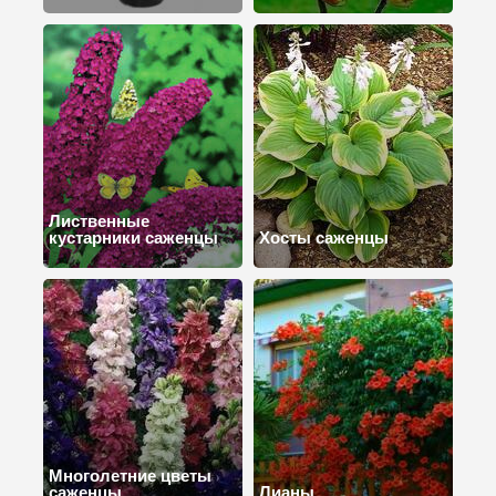
Лиственные
кустарники саженцы
Хосты саженцы
Многолетние цветы
саженцы
Лианы