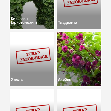
Кирказон
(аристолохия)
Тладианта
Хмель
Акебия