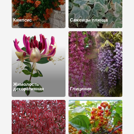
Кампсис
Саженцы плюща
Жимолость
декоративная
Глициния