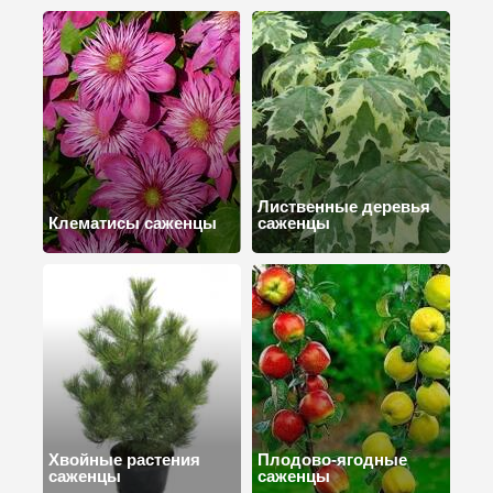
Лиственные деревья
Клематисы саженцы
саженцы
Хвойные растения
Плодово-ягодные
саженцы
саженцы