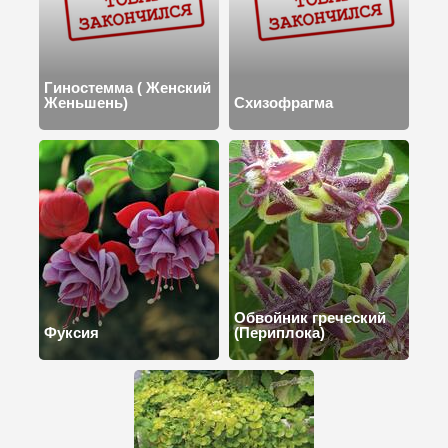
Гиностемма ( Женский
Женьшень)
Схизофрагма
Обвойник греческий
Фуксия
(Периплока)