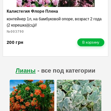
Калистегия Флоре Плена
контейнер 1л, на бамбуковой опоре, возраст 2 года
(2 корешка)(сц)//
№003790
200
грн
В корзину
Лианы
- все под категории