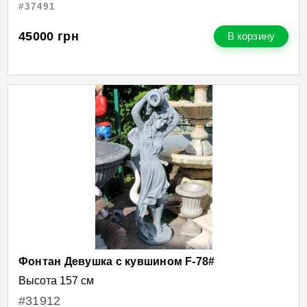
#37491
45000
грн
В корзину
Фонтан Девушка с кувшином F-78#
Высота 157 см
#31912