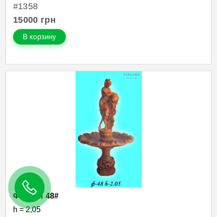
#1358
15000
грн
В корзину
Фонтан 48#
h = 2,05