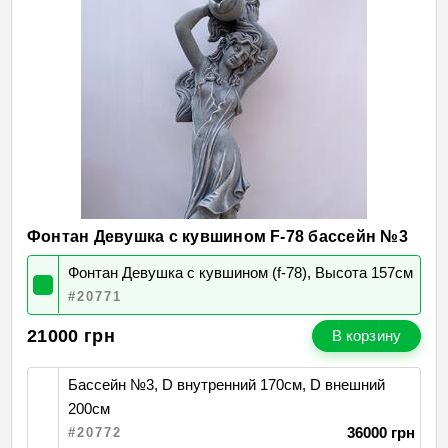
Фонтан Девушка с кувшином F-78 бассейн №3
Фонтан Девушка с кувшином (f-78), Высота 157см
#20771
21000
грн
В корзину
Бассейн №3, D внутренний 170см, D внешний
200см
36000 грн
#20772