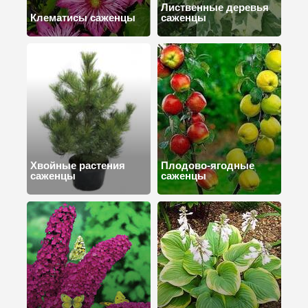
Лиственные деревья
Клематисы саженцы
саженцы
Хвойные растения
Плодово-ягодные
саженцы
саженцы