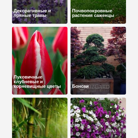
Декоративные и
Почвопокровные
пряные травы
растения саженцы
Луковичные
клубневые и
корневищные цветы
Бонсаи