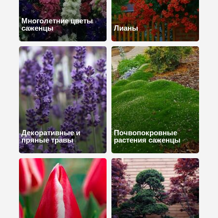
Многолетние цветы
саженцы
Лианы
Декоративные и
Почвопокровные
пряные травы
растения саженцы