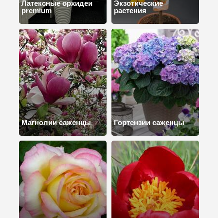
Латексные орхидеи
Экзотические
premium
растения
Магнолии саженцы
Гортензии саженцы