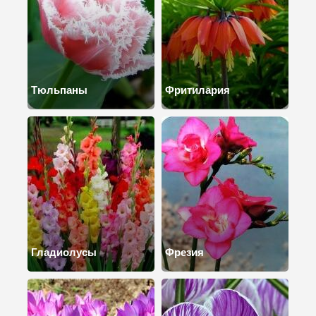
Тюльпаны
Фритилария
Гладиолусы
Фрезия