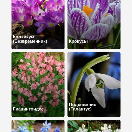
Колхикум
(Безвременник)
Крокусы
Подснежник
Гиацинтоидес
(Галантус)