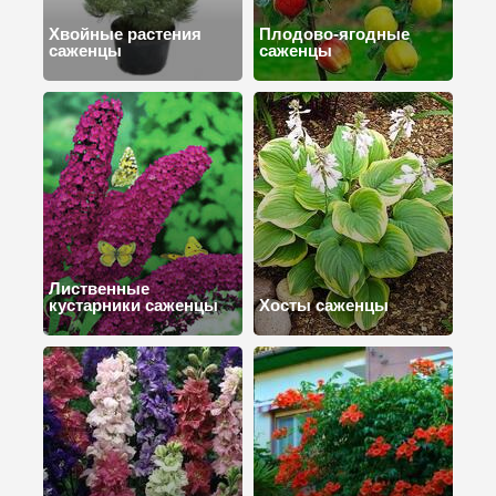
Хвойные растения
Плодово-ягодные
саженцы
саженцы
Лиственные
кустарники саженцы
Хосты саженцы