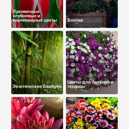
Луковичные
клубневые и
корневищные цветы
Бонсаи
Цветы для балкона и
Экзотические Бамбуки
террасы