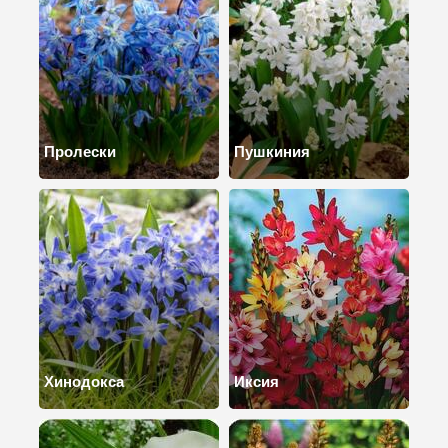
Пролески
Пушкиния
Хинодокса
Иксия