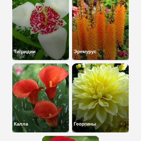
Тигридии
Эремурус
Калла
Георгины