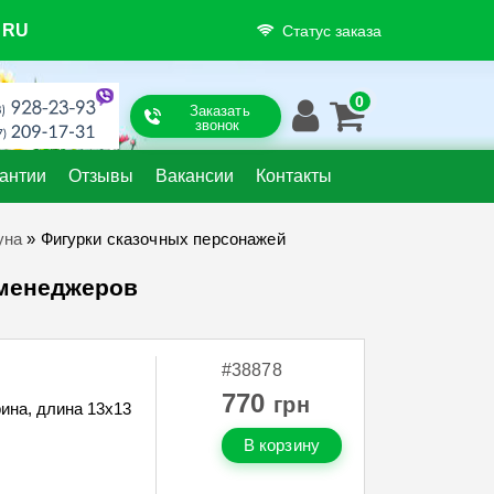
RU
Статус заказа
Заказать
звонок
антии
Отзывы
Вакансии
Контакты
уна
»
Фигурки сказочных персонажей
 менеджеров
#38878
770
грн
ина, длина 13х13
В корзину