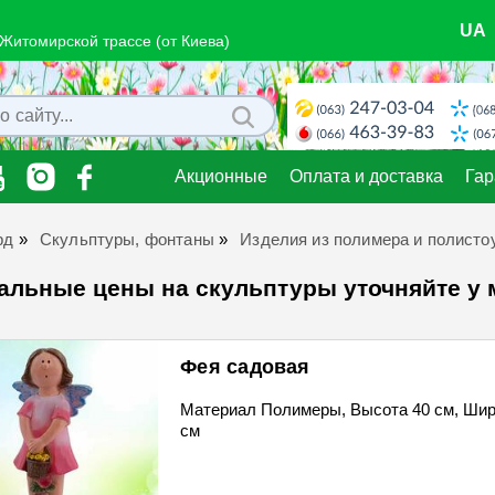
UA
о Житомирской трассе (от Киева)
Акционные
Оплата и доставка
Гар
рд
»
Скульптуры, фонтаны
»
Изделия из полимера и полисто
альные цены на скульптуры уточняйте у
Фея садовая
Материал Полимеры, Высота 40 см, Шир
см