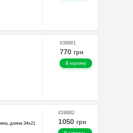
#38881
770
грн
В корзину
#38882
1050
грн
ина, длина 34х21
В корзину