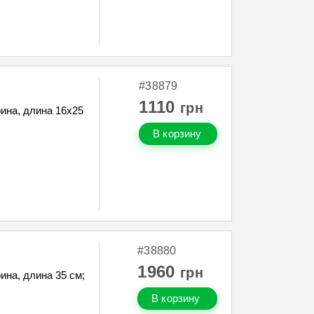
#38879
1110
грн
ина, длина 16х25
В корзину
#38880
1960
грн
на, длина 35 см;
В корзину