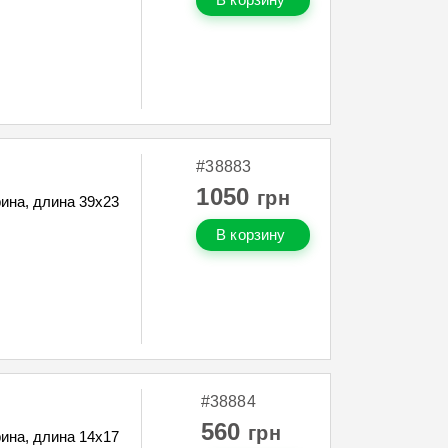
#38883
1050
грн
ина, длина 39х23
В корзину
#38884
560
грн
ина, длина 14х17