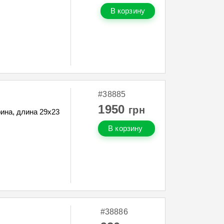
В корзину
#38885
1950
грн
ина, длина 29х23
В корзину
#38886