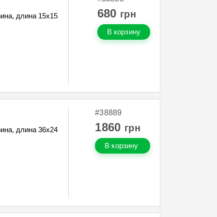
680
грн
ина, длина 15х15
В корзину
#38889
1860
грн
ина, длина 36х24
В корзину