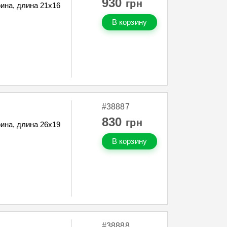
930
грн
ина, длина 21х16
В корзину
#38887
830
грн
ина, длина 26х19
В корзину
#38888