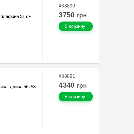
#38890
3750
грн
плафона 91 см,
В корзину
#38891
4340
грн
ина, длина 56х58
В корзину