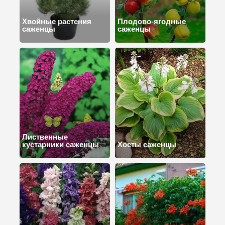
Хвойные растения
Плодово-ягодные
саженцы
саженцы
Лиственные
кустарники саженцы
Хосты саженцы