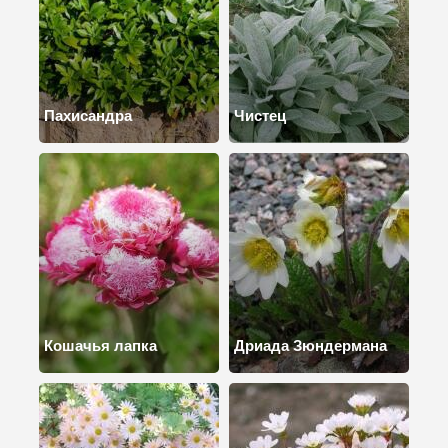
Пахисандра
Чистец
Кошачья лапка
Дриада Зюндермана