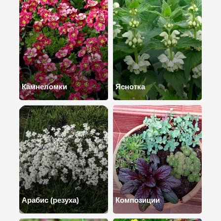
Камнеломки
Яснотка
Арабис (резуха)
Композиции