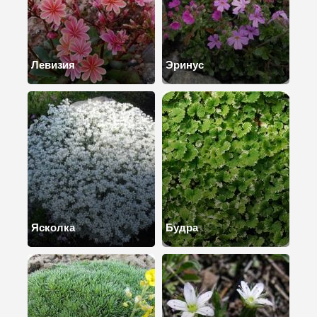
Левизия
Эринус
Ясколка
Будра