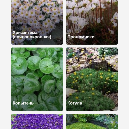
Хризантема
(почвопокровная)
Проломники
Копытень
Котула