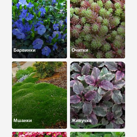
Барвинки
Очитки
Мшанки
Живучка