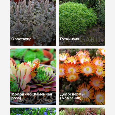
Оростахис
Гутчинзия
Молодило (Каменная
Делоспермы
роза)
(Алмазник)