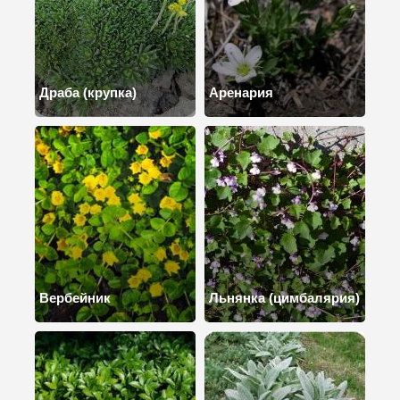
Драба (крупка)
Аренария
Вербейник
Льнянка (цимбалярия)