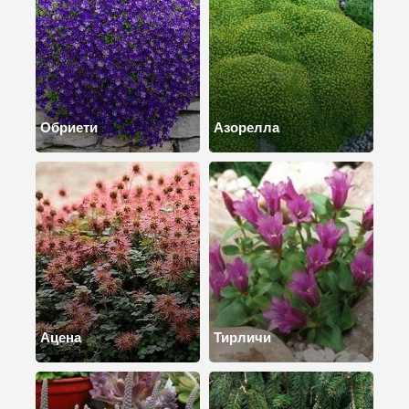
Обриети
Азорелла
Ацена
Тирличи