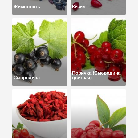
Жимолость
Кизил
Поричка (Смородина
Смородина
цветная)