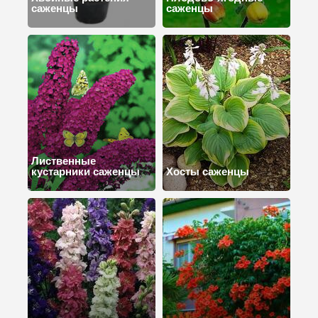
саженцы
саженцы
Лиственные
кустарники саженцы
Хосты саженцы