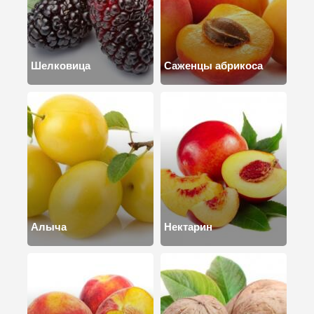
Шелковица
Саженцы абрикоса
Алыча
Нектарин