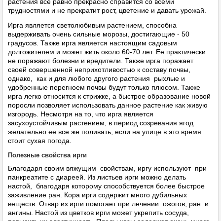
растения все равно прекрасно справится со всеми
трудностями и не прекратит рост, цветение и давать урожай.
Ирга является светолюбивым растением, способна
выдерживать очень сильные морозы, достигающие - 50
градусов. Также ирга является настоящим садовым
долгожителем и может жить около 60-70 лет. Ее практически
не поражают болезни и вредители. Также ирга поражает
своей совершенной неприхотливостью к составу почвы,
однако, как и для любого другого растения рыхлые и
удобренные перегноем почвы будут только плюсом. Также
ирга легко относится к стрижке, а быстрое образование новой
поросли позволяет использовать данное растение как живую
изгородь. Несмотря на то, что ирга является
засухоустойчивым растением, в период созревания ягод
желательно ее все же поливать, если на улице в это время
стоит сухая погода.
Полезные свойства ирги
Благодаря своим вяжущим свойствам, иргу используют при
панкреатите с диареей. Из листьев ирги можно делать
настой, благодаря которому способствуется более быстрое
заживление ран. Кора ирги содержит много дубильных
веществ. Отвар из ирги помогает при лечении ожогов, ран и
ангины. Настой из цветков ирги может укрепить сосуда,