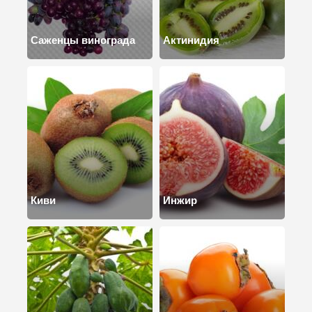
Саженцы винограда
Актинидия
Киви
Инжир