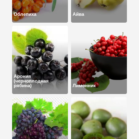
Облепиха
Айва
Арония
(черноплодная
рябина)
Лимонник