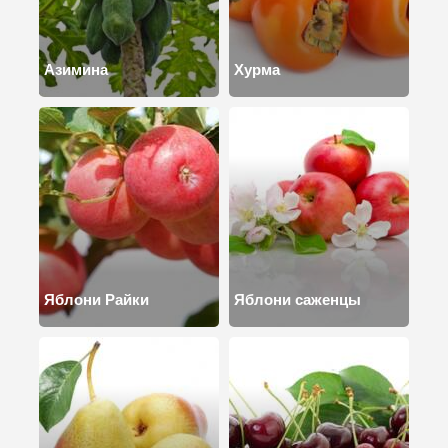
Азимина
Хурма
Яблони Райки
Яблони саженцы