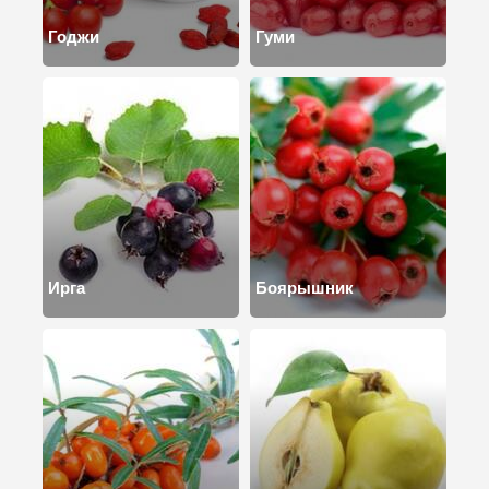
Годжи
Гуми
Ирга
Боярышник