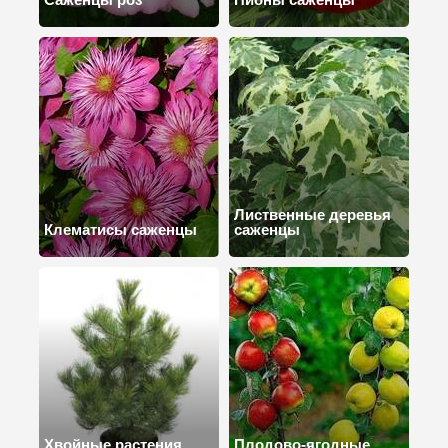
Лиственные деревья
Клематисы саженцы
саженцы
Хвойные растения
Плодово-ягодные