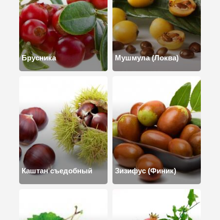
Брусника
Мушмула (Локва)
Каштан съедобный
Зизифус (Финик)