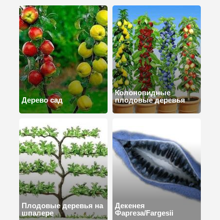
Колоновидные
Дерево сад
плодовые деревья
Плодовые деревья на
Декенея
шпалере
Фаргеза/Fargesii