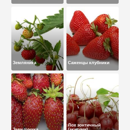
Земляника
Саженцы клубники
Лох зонтичный
Земклуника
(акигуми)