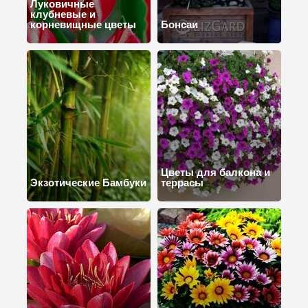
Луковичные
клубневые и
корневищные цветы
Бонсаи
Цветы для балкона и
Экзотические Бамбуки
террасы