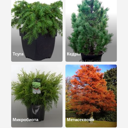
Тсуга
Кедры
Микробиота
Метасеквойя