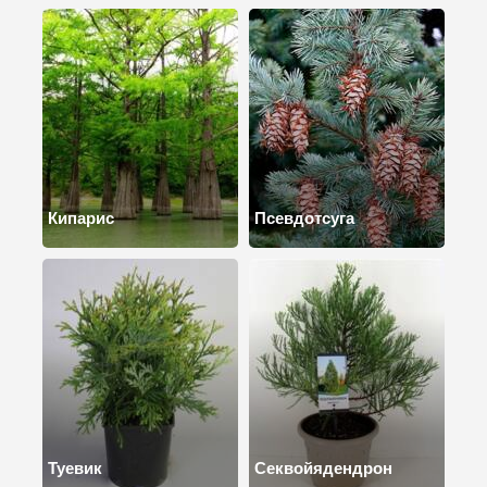
Кипарис
Псевдотсуга
Туевик
Секвойядендрон