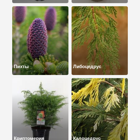
Пихты
Либоцедрус
Криптомерия
Калоцедрус