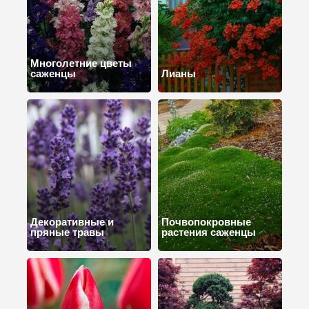
Многолетние цветы
саженцы
Лианы
Декоративные и
Почвопокровные
пряные травы
растения саженцы