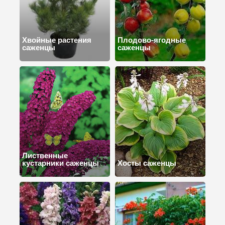
Хвойные растения
Плодово-ягодные
саженцы
саженцы
Лиственные
кустарники саженцы
Хосты саженцы