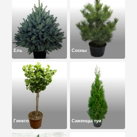
Ель
Сосны
Гинкго
Саженцы туи