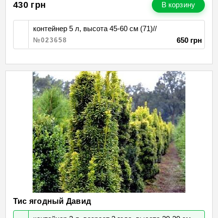
430
грн
В корзину
контейнер 5 л, высота 45-60 см (71)//
650 грн
№023658
Тис ягодный Давид