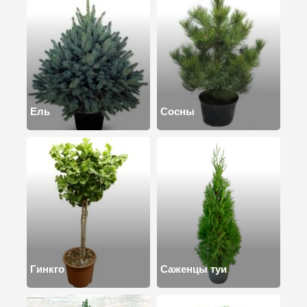
Ель
Сосны
Гинкго
Саженцы туи