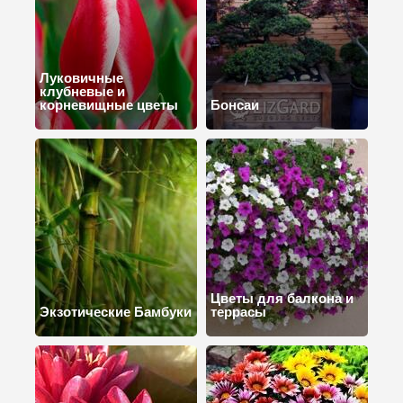
Луковичные
клубневые и
корневищные цветы
Бонсаи
Цветы для балкона и
Экзотические Бамбуки
террасы