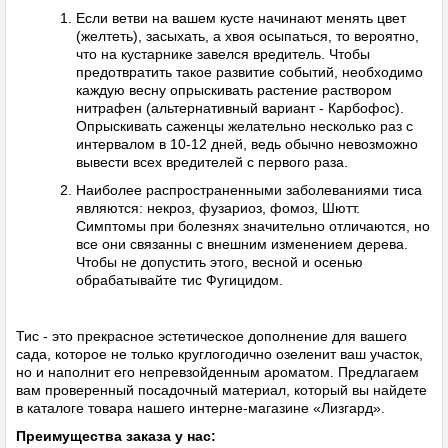
Если ветви на вашем кусте начинают менять цвет
(желтеть), засыхать, а хвоя осыпаться, то вероятно,
что на кустарнике завелся вредитель. Чтобы
предотвратить такое развитие событий, необходимо
каждую весну опрыскивать растение раствором
нитрафен (альтернативный вариант - Карбофос).
Опрыскивать саженцы желательно несколько раз с
интервалом в 10-12 дней, ведь обычно невозможно
вывести всех вредителей с первого раза.
Наиболее распространенными заболеваниями тиса
являются: некроз, фузариоз, фомоз, Шютт.
Симптомы при болезнях значительно отличаются, но
все они связанны с внешним изменением дерева.
Чтобы не допустить этого, весной и осенью
обрабатывайте тис Фугицидом.
Тис - это прекрасное эстетическое дополнение для вашего
сада, которое не только круглогодично озеленит ваш участок,
но и наполнит его непревзойденным ароматом. Предлагаем
вам проверенный посадочный материал, который вы найдете
в каталоге товара нашего интерне-магазине «Лизгард».
Преимущества заказа у нас: