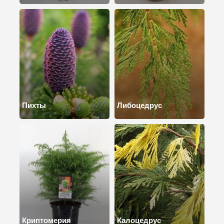
Пихты
Либоцедрус
Криптомерия
Калоцедрус