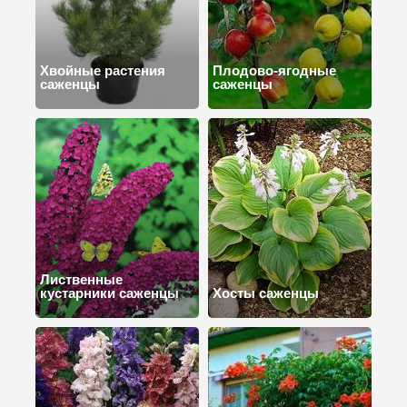
Хвойные растения
Плодово-ягодные
саженцы
саженцы
Лиственные
кустарники саженцы
Хосты саженцы