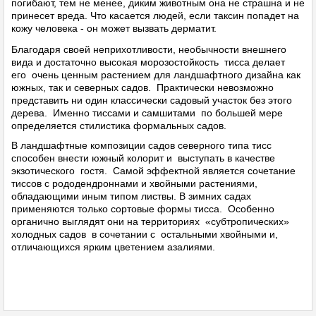
погибают, тем не менее, диким животным она не страшна и не
принесет вреда. Что касается людей, если таксин попадет на
кожу человека - он может вызвать дерматит.
Благодаря своей неприхотливости, необычности внешнего
вида и достаточно высокая морозостойкость тисса делает
его очень ценным растением для ландшафтного дизайна как
южных, так и северных садов. Практически невозможно
представить ни один классически садовый участок без этого
дерева. Именно тиссами и самшитами по большей мере
определяется стилистика формальных садов.
В ландшафтные композиции садов северного типа тисс
способен внести южный колорит и выступать в качестве
экзотического гостя. Самой эффектной является сочетание
тиссов с рододендроннами и хвойными растениями,
обладающими иным типом листвы. В зимних садах
применяются только сортовые формы тисса. Особенно
органично выглядят они на территориях «субтропических»
холодных садов в сочетании с остальными хвойными и,
отличающихся ярким цветением азалиями.