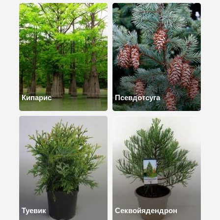
Кипарис
Псевдотсуга
Туевик
Секвойядендрон