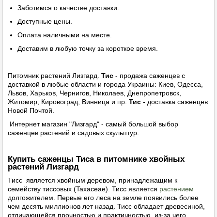
Заботимся о качестве доставки.
Доступные цены.
Оплата наличными на месте.
Доставим в любую точку за короткое время.
Питомник растений Лизгард.
Тис
- продажа саженцев с
доставкой в ​​любые области и города Украины: Киев, Одесса,
Львов, Харьков, Чернигов, Николаев, Днепропетровск,
Житомир, Кировоград, Винница и пр.
Тис
- доставка саженцев
Новой Почтой.
Интернет магазин "Лизгард" - самый большой выбор
саженцев растений и садовых скульптур.
Купить саженцы Тиса в питомнике хвойных
растений Лизгард
Тисс является
хвойным
деревом, принадлежащим к
семейству тиссовых (Taxaceae). Тисс является
растением
долгожителем. Первые его леса на земле появились более
чем десять миллионов лет назад. Тисс обладает древесиной,
отличающейся прочностью и практичностью, из-за чего