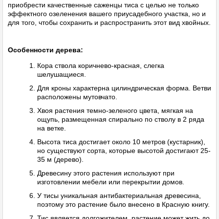
приобрести качественные саженцы тиса с целью не только
эффектного озеленения вашего приусадебного участка, но и
для того, чтобы сохранить и распространить этот вид хвойных.
Особенности дерева:
Кора ствола коричнево-красная, слегка
шелушащиеся.
Для кроны характерна цилиндрическая форма. Ветви
расположены мутовчато.
Хвоя растения темно-зеленого цвета, мягкая на
ощупь, размещенная спирально по стволу в 2 ряда
на ветке.
Высота тиса достигает около 10 метров (кустарник),
но существуют сорта, которые высотой достигают 25-
35 м (дерево).
Древесину этого растения используют при
изготовлении мебели или перекрытии домов.
У тисы уникальная антибактериальная древесина,
поэтому это растение было внесено в Красную книгу.
Тис является долгожителем, растение может жить до