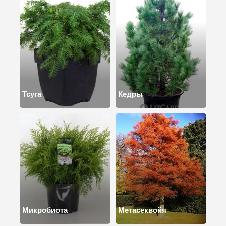
Тсуга
Кедры
Микробиота
Метасеквойя