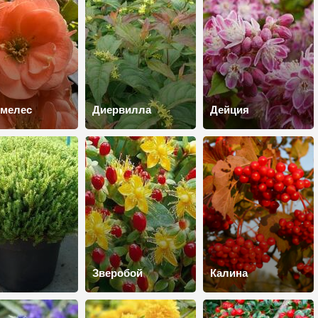
омелес
Диервилла
Дейция
Зверобой
Калина