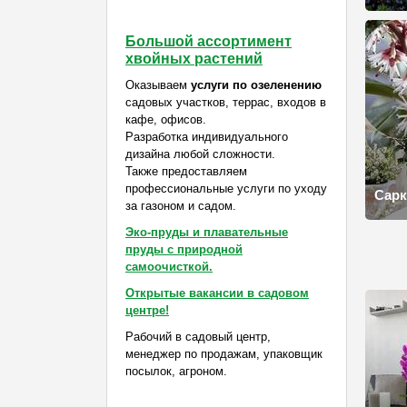
Большой ассортимент
хвойных растений
Оказываем
услуги по озеленению
садовых участков, террас, входов в
кафе, офисов.
Разработка индивидуального
дизайна любой сложности.
Также предоставляем
профессиональные услуги по уходу
Сарк
за газоном и садом.
Эко-пруды и плавательные
пруды с природной
самоочисткой.
Открытые вакансии в садовом
центре!
Рабочий в садовый центр,
менеджер по продажам, упаковщик
посылок, агроном.