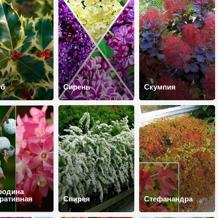
уб
Сирень
Скумпия
родина
ративная
Спирея
Стефанандра