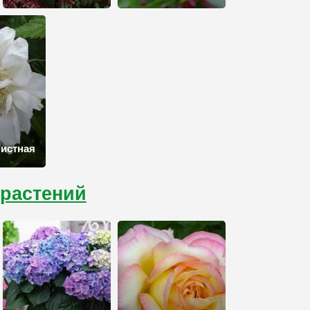
я
истная
 растений