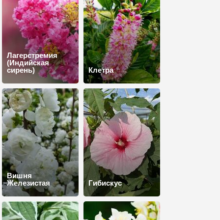
Лагерстремия
(Индийская
сирень)
Клетра
Вишня
Железистая
Гибискус