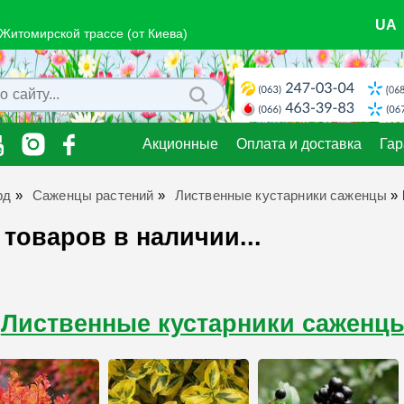
UA
о Житомирской трассе (от Киева)
Акционные
Оплата и доставка
Гар
рд
»
Саженцы растений
»
Лиственные кустарники саженцы
»
 товаров в наличии...
Лиственные кустарники саженц