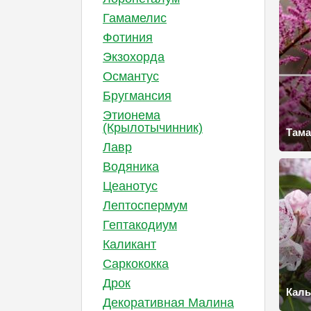
Гамамелис
Фотиния
Экзохорда
Османтус
Бругмансия
Этионема
(Крылотычинник)
Тама
Лавр
Водяника
Цеанотус
Лептоспермум
Гептакодиум
Каликант
Саркококка
Дрок
Кал
Декоративная Малина