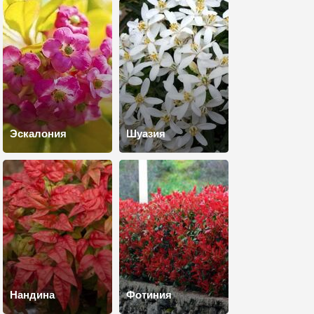
Эскалония
Шуазия
Нандина
Фотиния