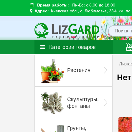
Время работы:
Пн-Вс: с 8.00 до 18.00
Адрес:
Киевская обл., с. Любимовка, 33-й км. п
Категории товаров
Лизга
Растения
Нет
Скульптуры,
фонтаны
Грунты,