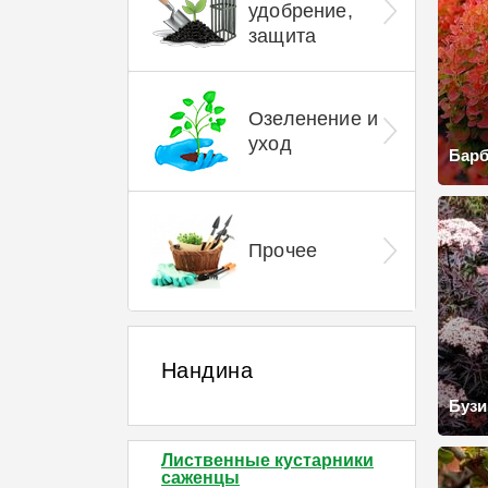
удобрение,
защита
Озеленение и
уход
Барб
Прочее
Нандина
Бузи
Лиственные кустарники
саженцы