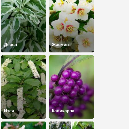
Дерен
Жасмин
Итея
Каликарпа