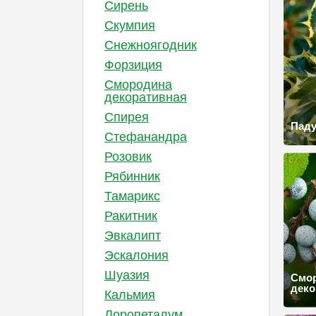
Сирень
Скумпия
Снежноягодник
Форзиция
Смородина
декоративная
Спирея
Пад
Стефанандра
Розовик
Рябинник
Тамарикс
Ракитник
Эвкалипт
Эскалония
Шуазия
Смо
деко
Кальмия
Лоропеталум