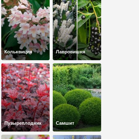
Кольквиция
Лавровишня
Пузыреплодник
Самшит