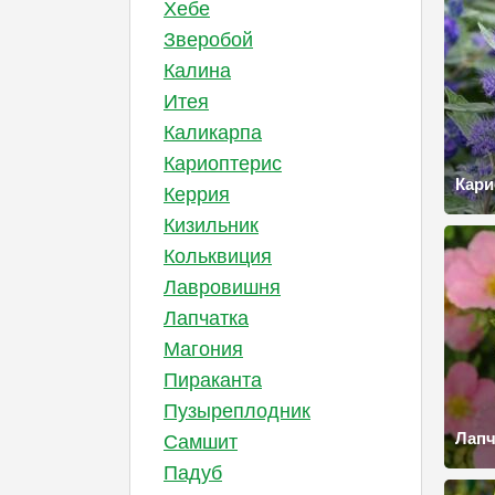
Хебе
Зверобой
Калина
Итея
Каликарпа
Кариоптерис
Кари
Керрия
Кизильник
Кольквиция
Лавровишня
Лапчатка
Магония
Пираканта
Пузыреплодник
Лапч
Самшит
Падуб