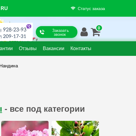
RU
Статус заказа
Заказать
звонок
антии
Отзывы
Вакансии
Контакты
Нандина
ы
- все под категории