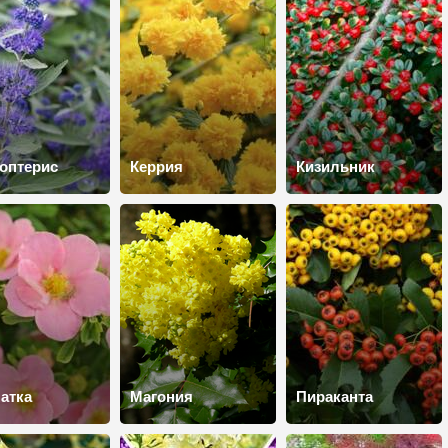
оптерис
Керрия
Кизильник
атка
Магония
Пираканта