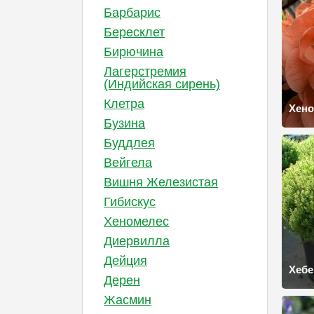
Барбарис
Бересклет
Бирючина
Лагерстремия
(Индийская сирень)
Клетра
Хен
Бузина
Буддлея
Вейгела
Вишня Железистая
Гибискус
Хеномелес
Диервилла
Дейция
Хебе
Дерен
Жасмин