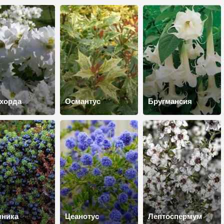
хорда
Османтус
Бругмансия
яника
Цеанотус
Лептоспермум