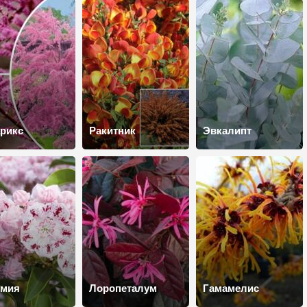
рикс
Ракитник
Эвкалипт
ьмия
Лоропеталум
Гамамелис