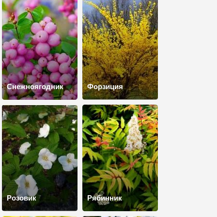
Снежноягодник
Форзиция
Розовик
Рябинник