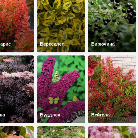
арис
Бересклет
Бирючина
на
Буддлея
Вейгела