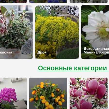
Декоративна
ококка
Дрок
Малина розол
Основные категории