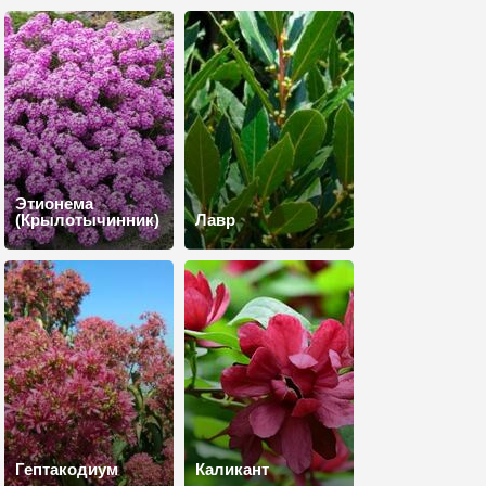
Этионема
(Крылотычинник)
Лавр
Гептакодиум
Каликант