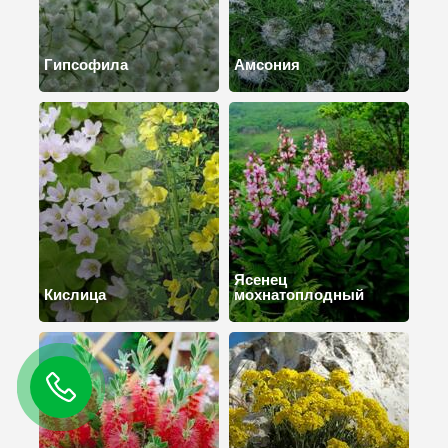
Гипсофила
Амсония
Ясенец
Кислица
мохнатоплодный