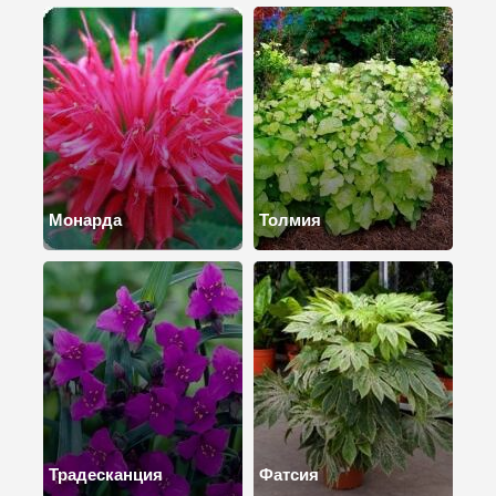
Монарда
Толмия
Традесканция
Фатсия