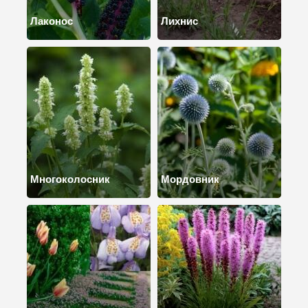
Лаконос
Лихнис
Многоколосник
Мордовник