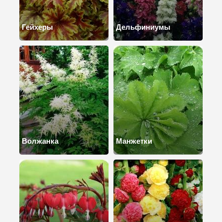
Гейхеры
Дельфиниумы
Волжанка
Манжетки