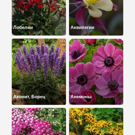
Лобелии
Аквилегии
Аконит, Борец
Анемоны