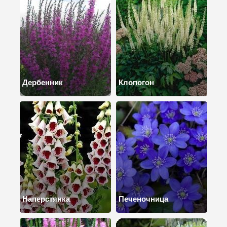
Дербенник
Клопогон
Наперстянка
Печеночница