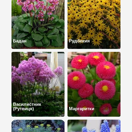
Бадан
Рудбекия
Василистник
(Рутвиця)
Маргаритки