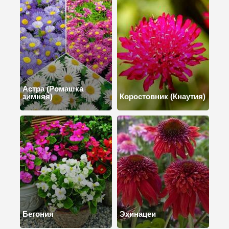
Астра (Ромашка
зимняя)
Коростовник (Кнаутия)
Бегония
Эхинацеи