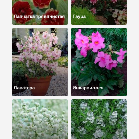
Лапчатка трявянистая
Гаура
Лаватера
Инкарвиллея