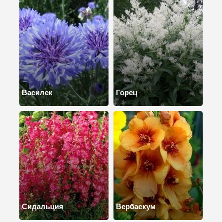
Василек
Горец
Сидальция
Вербаскум