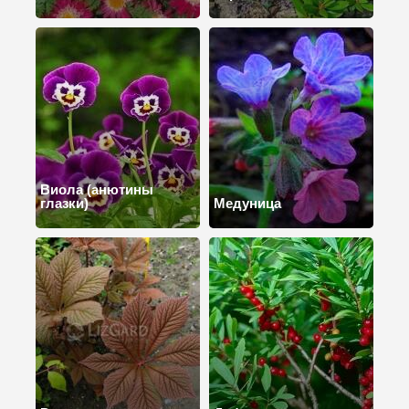
Виола (анютины
глазки)
Медуница