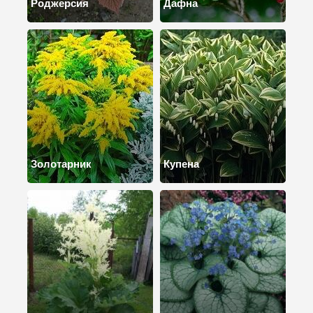
Роджерсия
Дафна
Золотарник
Купена