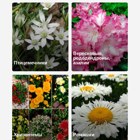
Вересковые,
рододендроны,
Птицемечники
азалии
Хризантемы
Ромашки