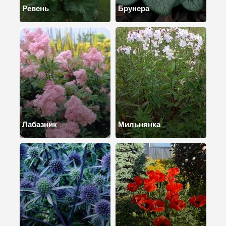
Ревень
Брунера
Лабазник
Мильнянка