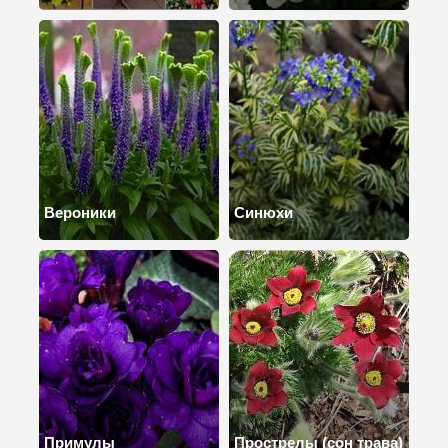
Вероники
Синюхи
Примулы
Прострелы (сон трава)