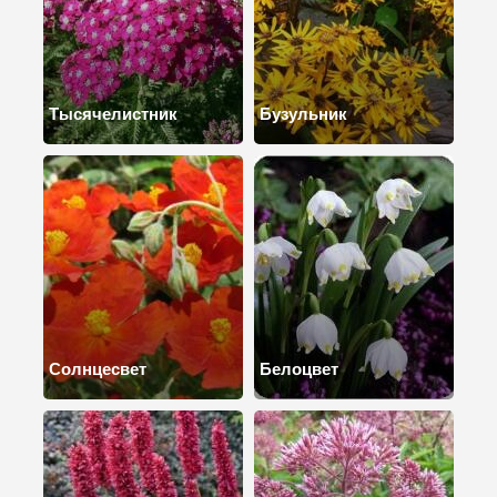
Тысячелистник
Бузульник
Солнцесвет
Белоцвет