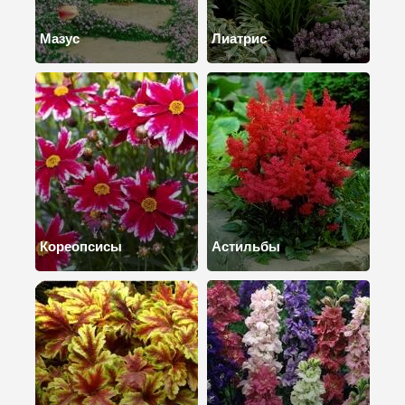
Мазус
Лиатрис
Кореопсисы
Астильбы