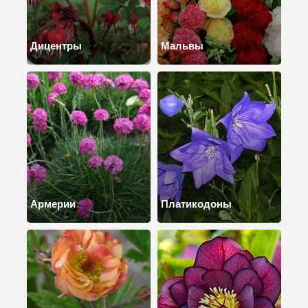
Дицентры
Мальвы
Армерии
Платикодоны