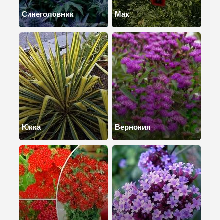
Синеголовник
Мак
Юкка
Вернония