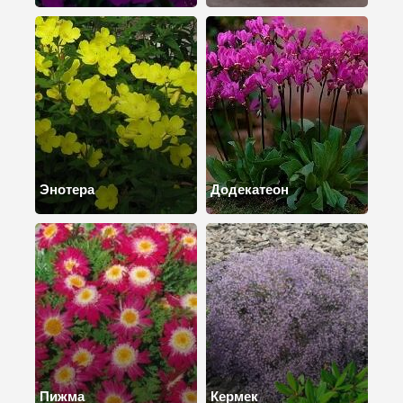
Энотера
Додекатеон
Пижма
Кермек