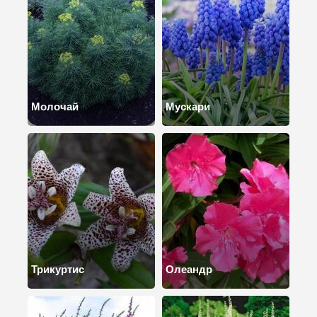
Молочай
Мускари
Трикуртис
Олеандр