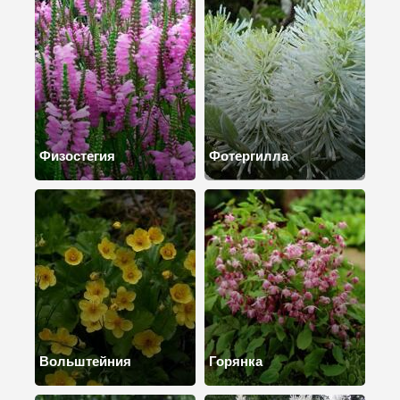
Физостегия
Фотергилла
Вольштейния
Горянка