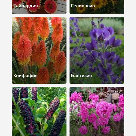
Гайлардия
Гелиопсис
Книфофия
Баптизия