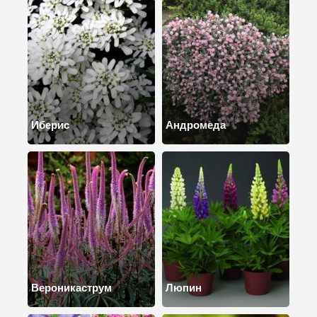
Иберис
Андромеда
Вероникаструм
Люпин