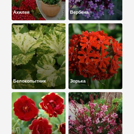
Ахилея
Вербена
Белокопытник
Зорька