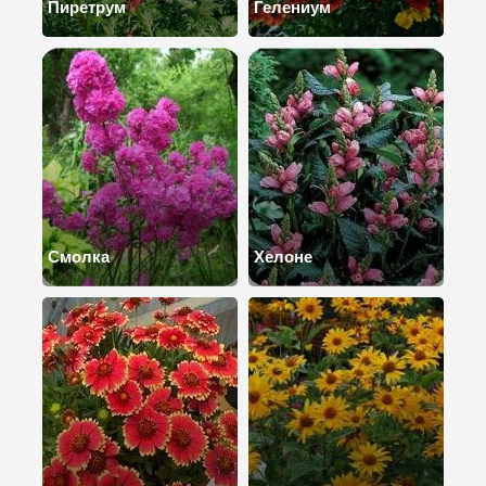
Пиретрум
Гелениум
Смолка
Хелоне