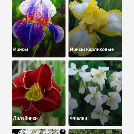
Ирисы
Ирисы Карликовые
Лилейники
Фиалки