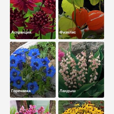
Астранция
Физалис
Горечавка
Ландыш