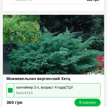
Можжевельник виргинский Хетц
контейнер 3 л, возраст 4 года(71)//
№014333
360
грн
В корзину