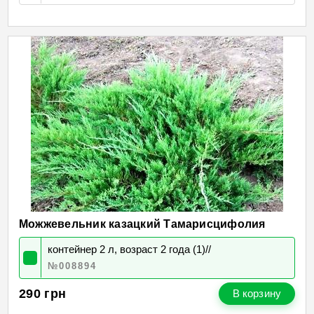
Можжевельник казацкий Тамарисцифолия
контейнер 2 л, возраст 2 года (1)//
№008894
290
грн
В корзину