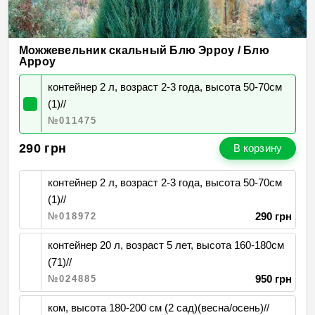
Можжевельник скальный Блю Эрроу / Блю
Арроу
контейнер 2 л, возраст 2-3 года, высота 50-70см
(1)//
№011475
290
грн
В корзину
контейнер 2 л, возраст 2-3 года, высота 50-70см
(1)//
290 грн
№018972
контейнер 20 л, возраст 5 лет, высота 160-180см
(71)//
950 грн
№024885
ком, высота 180-200 см (2 сад)(весна/осень)//