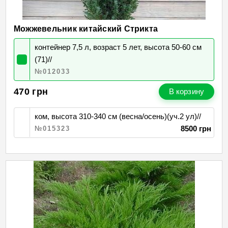
Можжевельник китайский Стрикта
контейнер 7,5 л, возраст 5 лет, высота 50-60 см
(71)//
№012033
470
грн
В корзину
ком, высота 310-340 см (весна/осень)(уч.2 ул)//
8500 грн
№015323