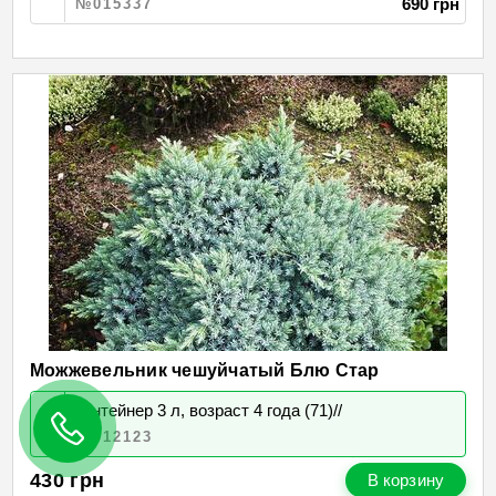
690 грн
№015337
Можжевельник чешуйчатый Блю Стар
контейнер 3 л, возраст 4 года (71)//
№012123
430
грн
В корзину