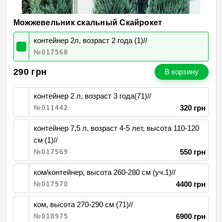
Можжевельник скальный Скайрокет
контейнер 2л, возраст 2 года (1)//
№017568
290
грн
В корзину
контейнер 2 л, возраст 3 года(71)//
320 грн
№011442
контейнер 7,5 л, возраст 4-5 лет, высота 110-120
см (1)//
550 грн
№017569
ком/контейнер, высота 260-280 см (уч.1)//
4400 грн
№017570
ком, высота 270-290 см (71)//
6900 грн
№018975