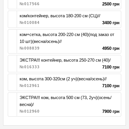
2500 грн
№017566
ком/контейнер, высота 180-200 см (СЦ)//
3400 грн
№010084
ком+сетка, высота 200-220 см (40)(под заказ от
10 шт)(весна/осень)//
4950 грн
№008839
ЭКСТРА!!! контейнер, высота 250-270 см (40)/
7100 грн
№016333
ком, высота 300-320см (2 уч)(весна/осень)//
7100 грн
№012961
ЭКСТРА!!! ком, высота 500 см (73, 2уч)(осень/
весна)/
7900 грн
№012960