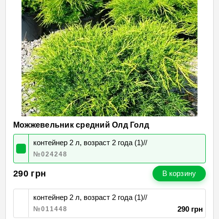
Можжевельник средний Олд Голд
контейнер 2 л, возраст 2 года (1)//
№024248
290
грн
В корзину
контейнер 2 л, возраст 2 года (1)//
290 грн
№011448