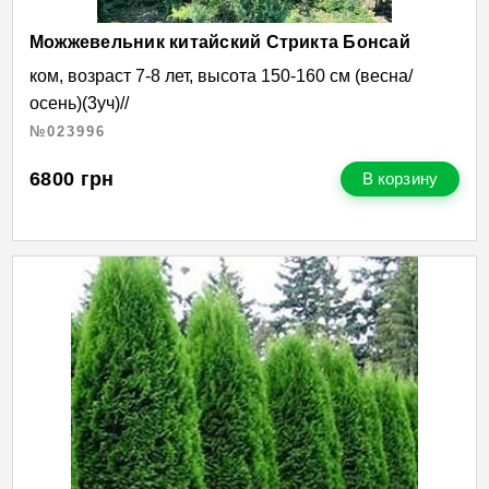
Можжевельник китайский Стрикта Бонсай
ком, возраст 7-8 лет, высота 150-160 см (весна/
осень)(3уч)//
№023996
6800
грн
В корзину