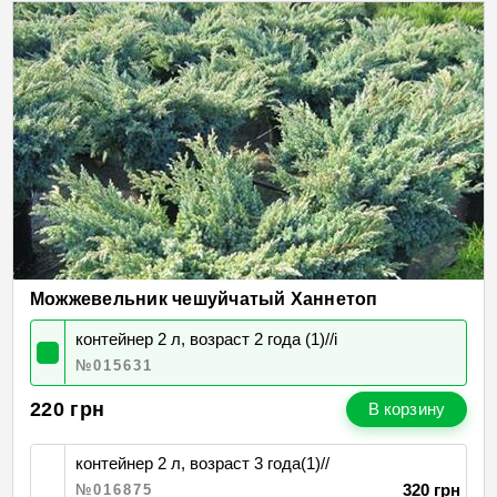
Можжевельник чешуйчатый Ханнетоп
контейнер 2 л, возраст 2 года (1)//і
№015631
220
грн
В корзину
контейнер 2 л, возраст 3 года(1)//
320 грн
№016875