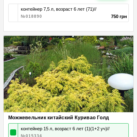
контейнер 7,5 л, возраст 6 лет (71)//
750 грн
№018890
Можжевельник китайский Куривао Голд
контейнер 15 л, возраст 6 лет (1)(1+2 уч)//
№015334