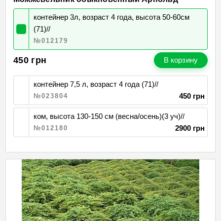
контейнер 3л, возраст 4 года, высота 50-60см
(71)//
№012179
450
грн
В корзину
контейнер 7,5 л, возраст 4 года (71)//
450 грн
№023804
ком, высота 130-150 см (весна/осень)(3 уч)//
2900 грн
№012180