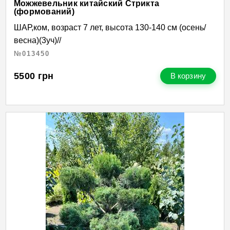
Можжевельник китайский Стрикта
(формований)
ШАР,ком, возраст 7 лет, высота 130-140 см (осень/
весна)(3уч)//
№013450
5500
грн
В корзину