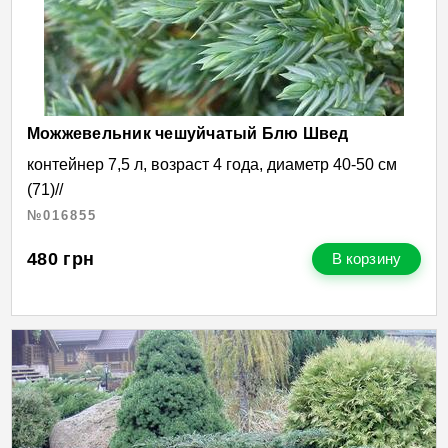
Можжевельник чешуйчатый Блю Швед
контейнер 7,5 л, возраст 4 года, диаметр 40-50 см
(71)//
№016855
480
грн
В корзину