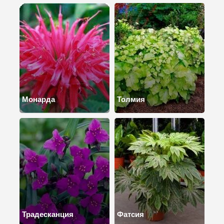
Монарда
Толмия
Традесканция
Фатсия