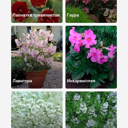
Лапчатка трявянистая
Гаура
Лаватера
Инкарвиллея