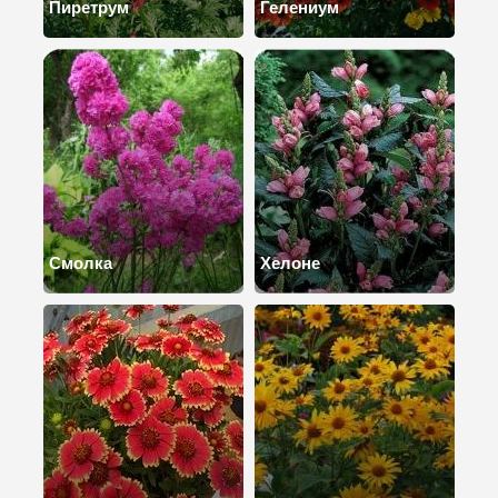
Пиретрум
Гелениум
Смолка
Хелоне