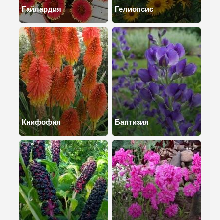
Гайлардия
Гелиопсис
Книфофия
Баптизия