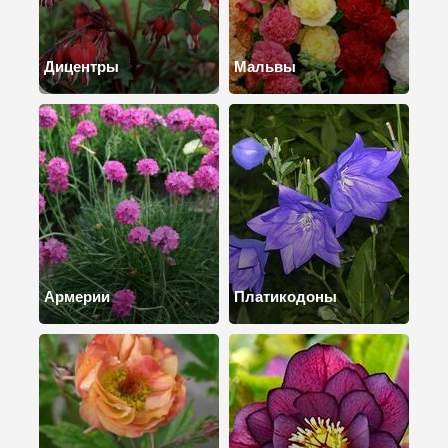
Дицентры
Мальвы
Армерии
Платикодоны