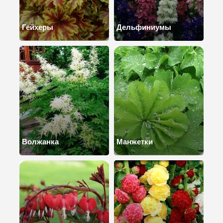
Гейхеры
Дельфиниумы
Волжанка
Манжетки