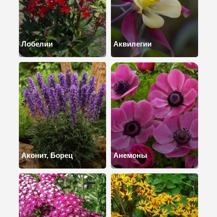
Лобелии
Аквилегии
Аконит, Борец
Анемоны