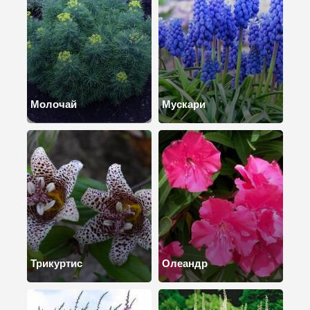
Молочай
Мускари
Трикуртис
Олеандр