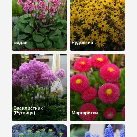
Бадан
Рудбекия
Василистник
(Рутвиця)
Маргаритки