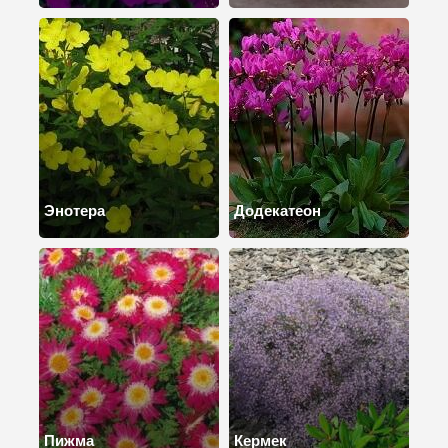
Энотера
Додекатеон
Пижма
Кермек