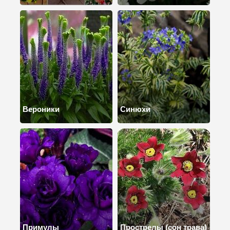
Вероники
Синюхи
Примулы
Прострелы (сон трава)