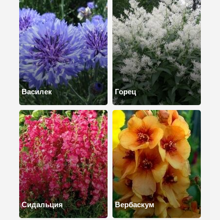
Василек
Горец
Сидальция
Вербаскум