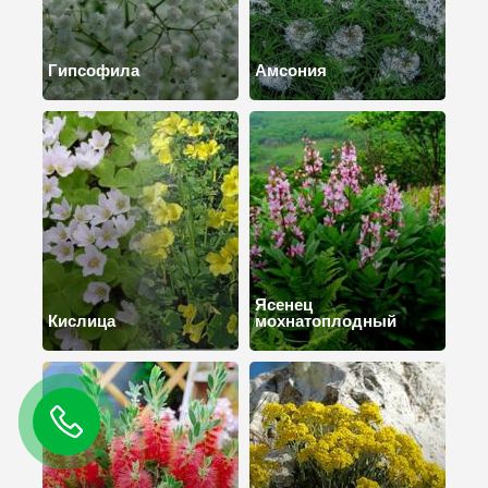
Гипсофила
Амсония
Ясенец
Кислица
мохнатоплодный