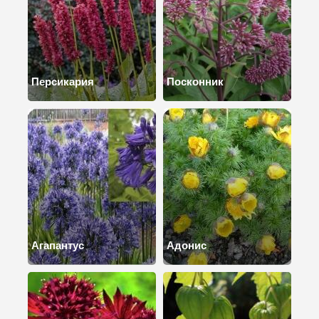
Персикария
Посконник
Агапантус
Адонис