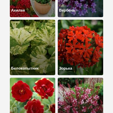
Ахилея
Вербена
Белокопытник
Зорька