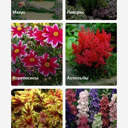
Мазус
Лиатрис
Кореопсисы
Астильбы