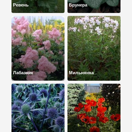
Ревень
Брунера
Лабазник
Мильнянка