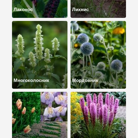
Лаконос
Лихнис
Многоколосник
Мордовник