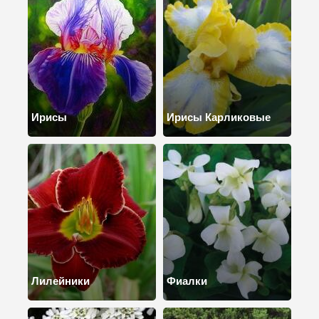
Ирисы
Ирисы Карликовые
Лилейники
Фиалки