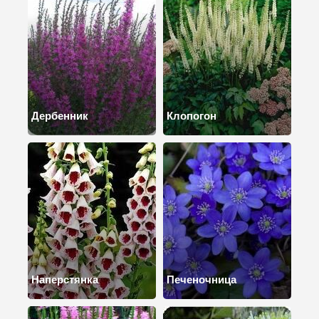
Дербенник
Клопогон
Наперстянка
Печеночница