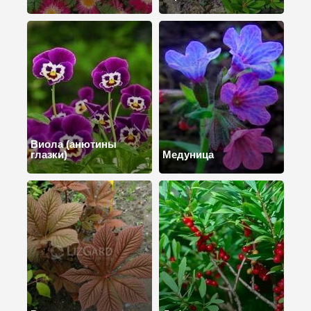
Виола (анютины
глазки)
Медуница