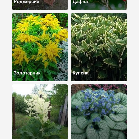
Роджерсия
Дафна
Золотарник
Купена