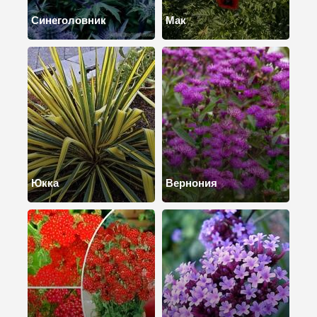
Синеголовник
Мак
Юкка
Вернония