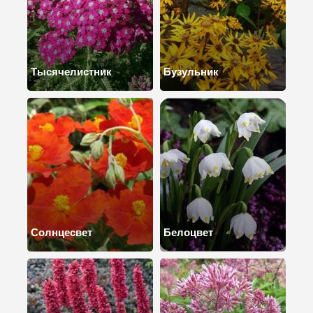
Тысячелистник
Бузульник
Солнцесвет
Белоцвет