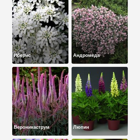
Иберис
Андромеда
Вероникаструм
Люпин