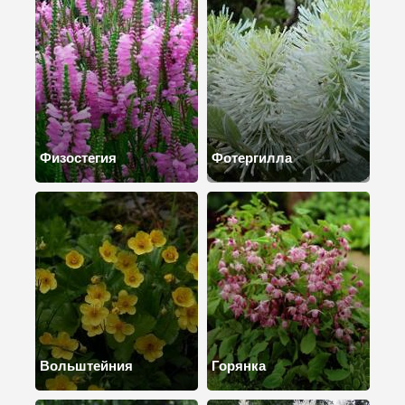
Физостегия
Фотергилла
Вольштейния
Горянка