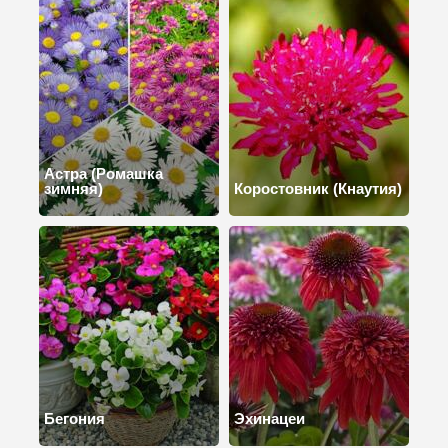
Астра (Ромашка
зимняя)
Коростовник (Кнаутия)
Бегония
Эхинацеи