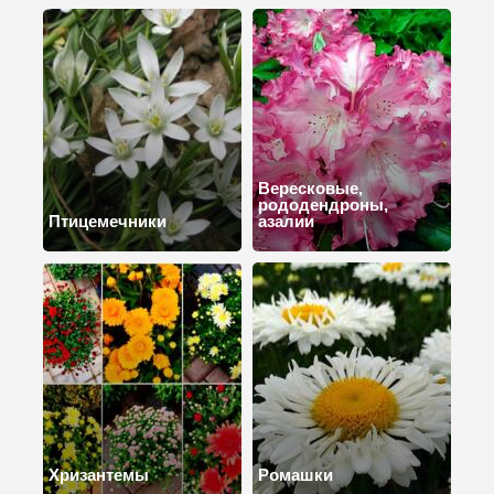
Вересковые,
рододендроны,
Птицемечники
азалии
Хризантемы
Ромашки