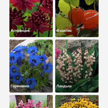
Астранция
Физалис
Горечавка
Ландыш