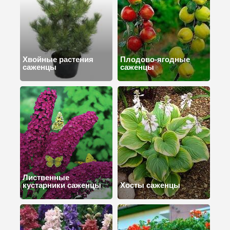
Хвойные растения
Плодово-ягодные
саженцы
саженцы
Лиственные
кустарники саженцы
Хосты саженцы