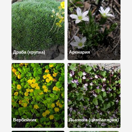
Драба (крупка)
Аренария
Вербейник
Льнянка (цимбалярия)