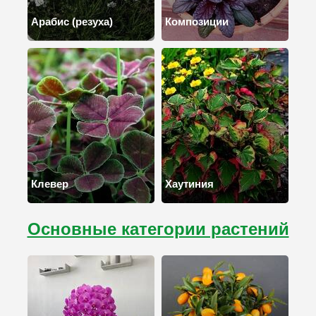
Арабис (резуха)
Композиции
Клевер
Хаутиния
Основные категории растений