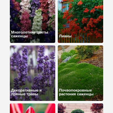
Многолетние цветы
саженцы
Лианы
Декоративные и
Почвопокровные
пряные травы
растения саженцы