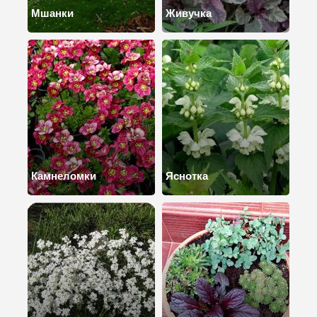
Мшанки
Живучка
Камнеломки
Яснотка