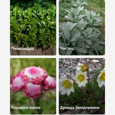
Пахисандра
Чистец
Кошачья лапка
Дриада Зюндермана