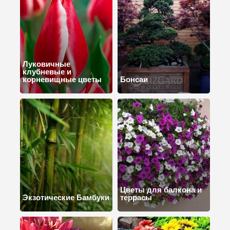
Луковичные
клубневые и
корневищные цветы
Бонсаи
Цветы для балкона и
Экзотические Бамбуки
террасы