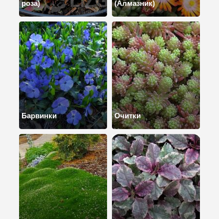
роза)
(Алмазник)
Барвинки
Очитки