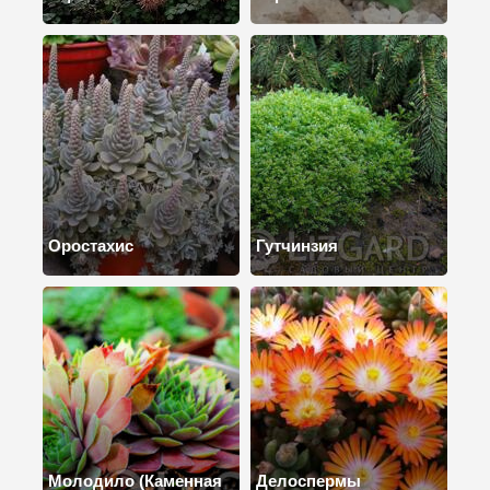
Оростахис
Гутчинзия
Молодило (Каменная
Делоспермы