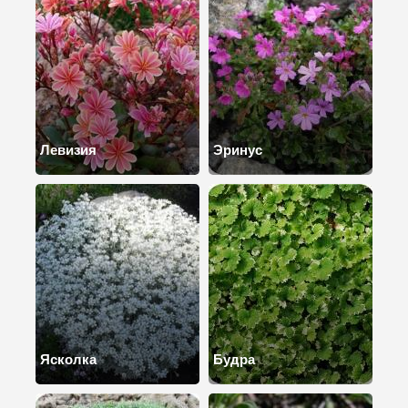
Левизия
Эринус
Ясколка
Будра