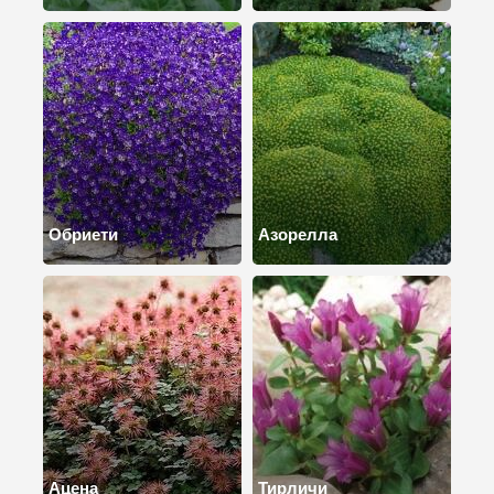
Обриети
Азорелла
Ацена
Тирличи