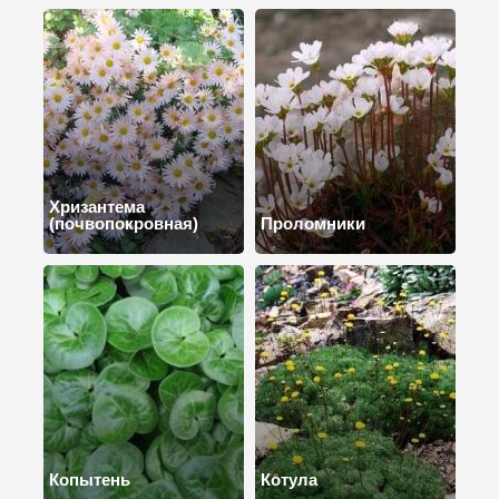
Хризантема
(почвопокровная)
Проломники
Копытень
Котула