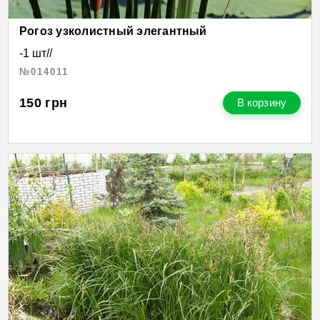
Рогоз узколистный элегантный
-1 шт//
№014011
150
грн
В корзину