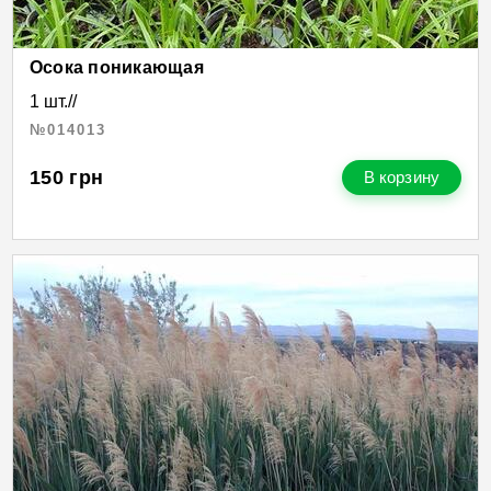
Осока поникающая
1 шт.//
№014013
150
грн
В корзину