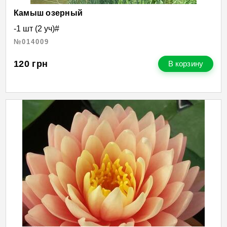
Камыш озерный
-1 шт (2 уч)#
№014009
120
грн
В корзину