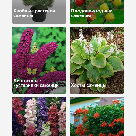
Хвойные растения
Плодово-ягодные
саженцы
саженцы
Лиственные
кустарники саженцы
Хосты саженцы