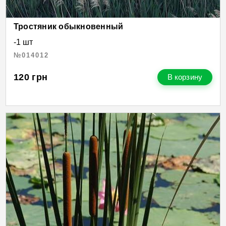
Тростяник обыкновенный
-1 шт
№014012
120
грн
В корзину