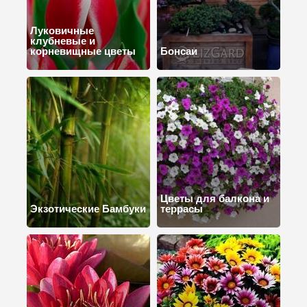
Луковичные
клубневые и
корневищные цветы
Бонсаи
Цветы для балкона и
Экзотические Бамбуки
террасы