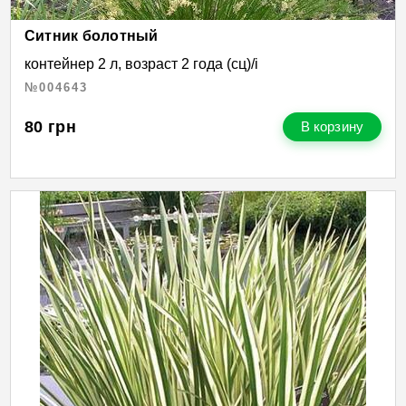
Ситник болотный
контейнер 2 л, возраст 2 года (сц)/і
№004643
80
грн
В корзину