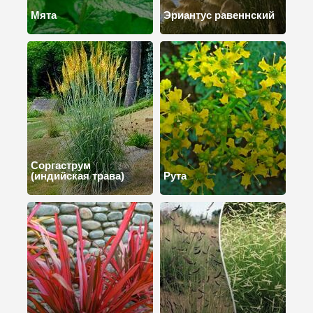
Мята
Эриантус равеннский
Соргаструм
(индийская трава)
Рута