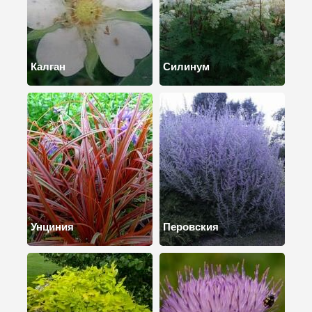
Калган
Силинум
Унциния
Перовския