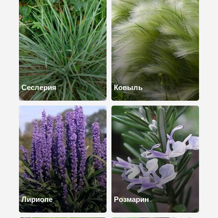
Сеслерия
Ковыль
Лириопе
Розмарин