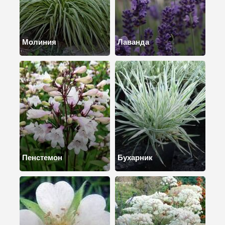
Молиния
Лаванда
Пенстемон
Бухарник