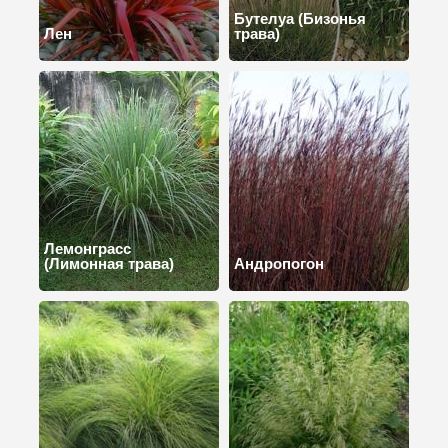
Бутелуа (Бизонья
Лен
трава)
Лемонграсс
(Лимонная трава)
Андропогон