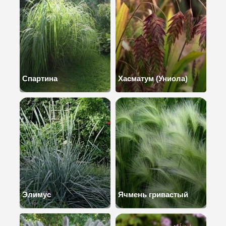
Спартина
Хасматум (Униола)
Элимус
Ячмень гривастый