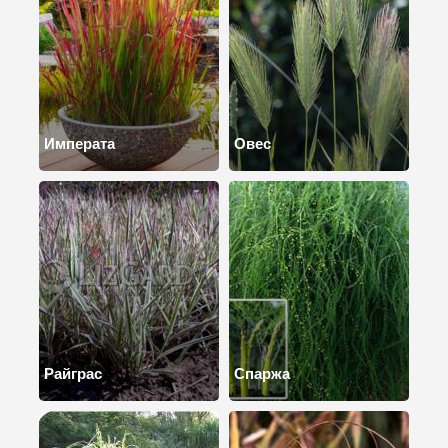
Императа
Овес
Райграс
Спаржа