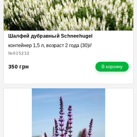
Шалфей дубравный Schneehugel
контейнер 1,5 л, возраст 2 года (30)//
№015232
350
грн
В корзину