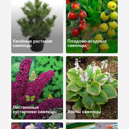
Хвойные растения
Плодово-ягодные
саженцы
саженцы
Лиственные
кустарники саженцы
Хосты саженцы