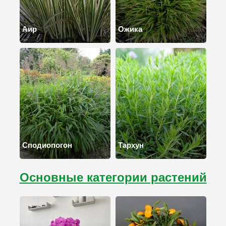
Аир
Ожика
Сподиопогон
Тархун
Основные категории растений