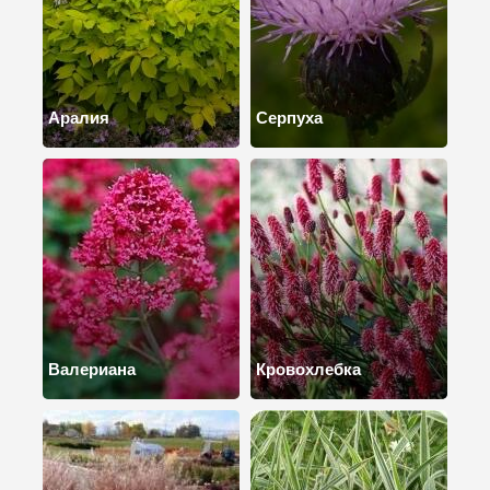
Аралия
Серпуха
Валериана
Кровохлебка