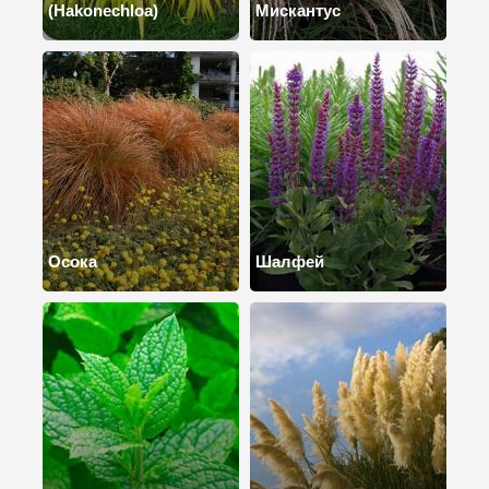
(Hakonechloa)
Мискантус
Осока
Шалфей