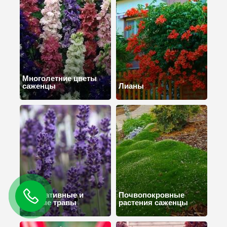
Многолетние цветы
саженцы
Лианы
Декоративные и
Почвопокровные
пряные травы
растения саженцы