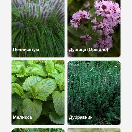
Пеннисетум
Душица (Орегано)
Мелисса
Дубравник