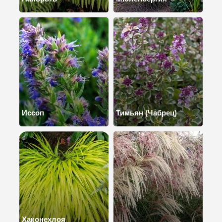
Иссоп
Тимьян (Чабрец)
Хаконехлоя