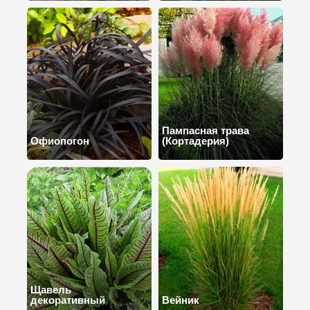
Пампасная трава
Офиопогон
(Кортадерия)
Щавель
декоративный
Вейник