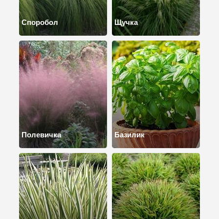
Споробол
Щучка
Полевичка
Базилик