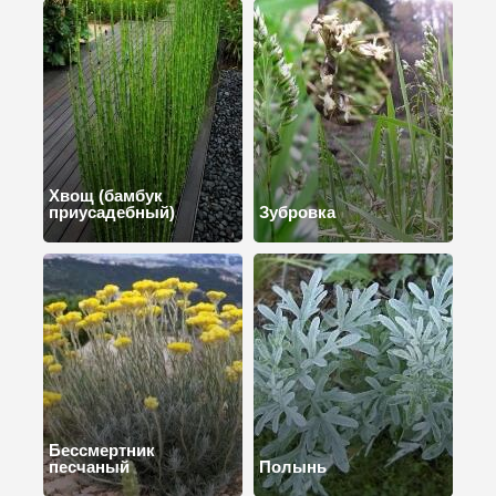
Хвощ (бамбук
приусадебный)
Зубровка
Бессмертник
песчаный
Полынь