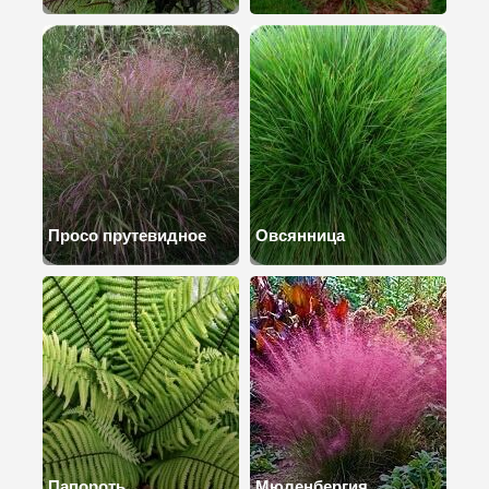
Просо прутевидное
Овсянница
Папороть
Мюленбергия