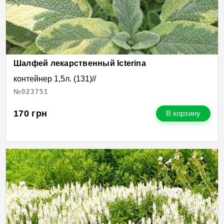
Шалфей лекарственный Icterina
контейнер 1,5л. (131)//
№023751
170
грн
В корзину