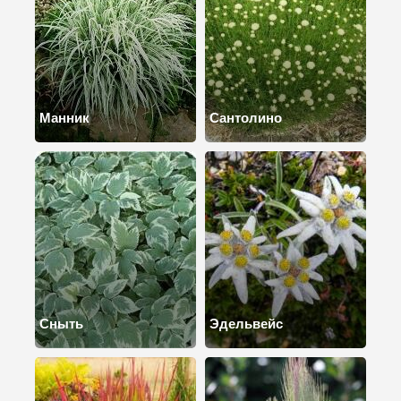
Манник
Сантолино
Сныть
Эдельвейс