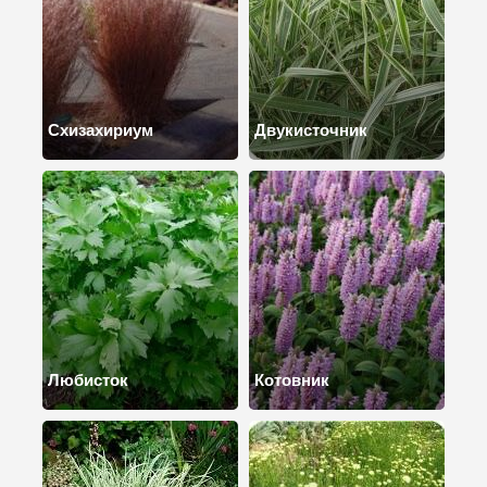
Схизахириум
Двукисточник
Любисток
Котовник