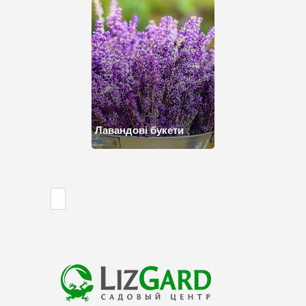
Лавандові букети