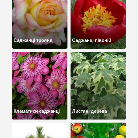
Саджанці троянд
Саджанці півоній
Клематиси саджанці
Листяні дерева