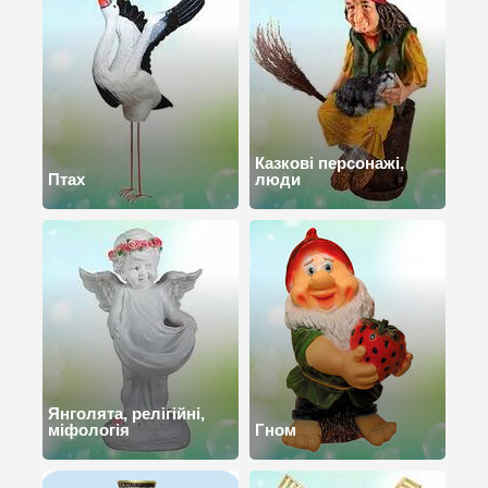
Казкові персонажі,
Птах
люди
Янголята, релігійні,
міфологія
Гном