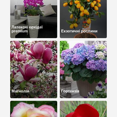
Латексні орхідеї
premium
Екзотичні рослини
Магнолія
Гортензія