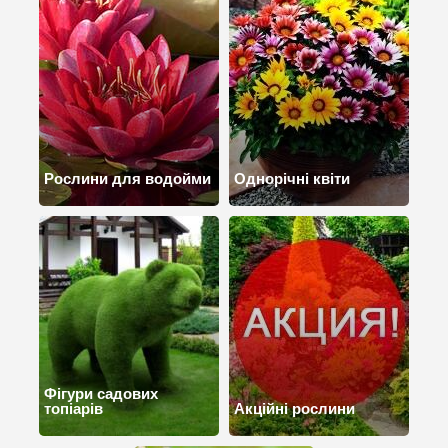
Рослини для водойми
Однорічні квіти
Фігури садових
топіарів
Акційні рослини