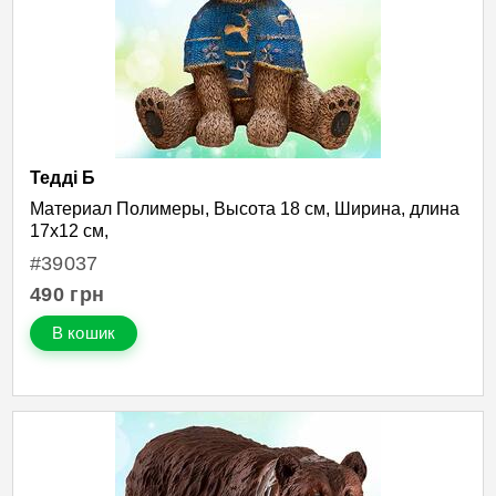
Тедді Б
Материал Полимеры, Высота 18 см, Ширина, длина
17х12 см,
#39037
490
грн
В кошик