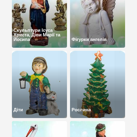
Скульптури Ісуса
Христа, Діви Марії та
Йосипа
Фігурки ангелів
Діти
Рослина