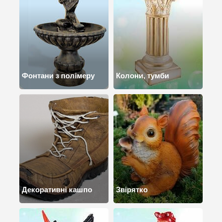
Фонтани з полімеру
Колони, тумби
Декоративні кашпо
Звірятко