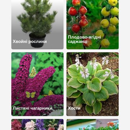
Плодово-ягідні
Хвойні рослини
саджанці
Листяні чагарники
Хости