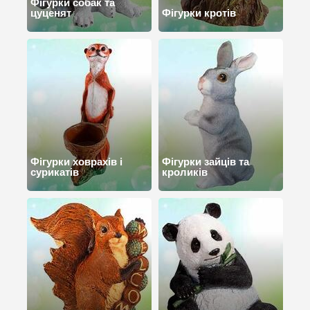
Фігурки собак та
цуценят
Фігурки кротів
Фігурки ховрахів і
Фігурки зайців та
сурикатів
кроликів