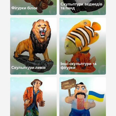
Скульптури ведмедів
Фігурки білок
та панд
Інші скульптури та
Скульптури левів
фігурки