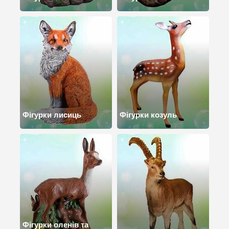
Фігурки лисиць
Фігурки козуль
Фігурки оленів та