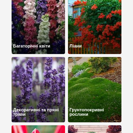
Багаторічні квіти
Ліани
Декоративні та пряні
Грунтопокривні
трави
рослини