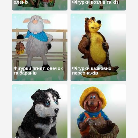
оленіх
Фігурки козлів та кіз
Фігурки ягнят, овечок
Фігурки казкових
та баранів
персонажів