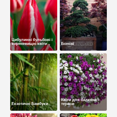
Цибулинні бульбові і
кореневищні квіти
Бонсаї
Квіти для балкона і
Екзотичні Бамбуки
тераси