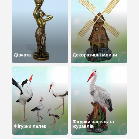
Дівчата
Декоративні млини
Фігурки чапель та
Фігурки лелек
журавлів