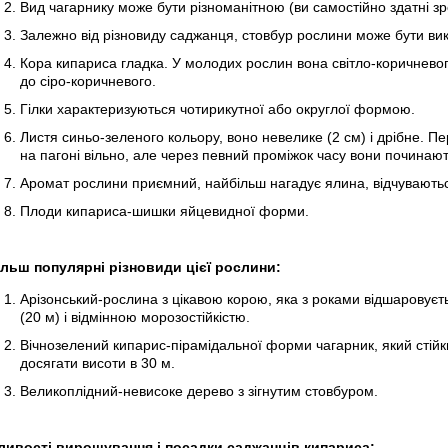
Вид чагарнику може бути різноманітною (ви самостійно здатні з
Залежно від різновиду саджанця, стовбур рослини може бути в
Кора кипариса гладка. У молодих рослин вона світло-коричневог
до сіро-коричневого.
Гілки характеризуються чотирикутної або округлої формою.
Листя синьо-зеленого кольору, воно невелике (2 см) і дрібне. Пе
на пагоні вільно, але через певний проміжок часу вони починают
Аромат рослини приємний, найбільш нагадує ялина, відчуваютьс
Плоди кипариса-шишки яйцевидної форми.
льш популярні різновиди цієї рослини:
Арізонський-рослина з цікавою корою, яка з роками відшаровуєть
(20 м) і відмінною морозостійкістю.
Вічнозелений кипарис-пірамідальної форми чагарник, який стійк
досягати висоти в 30 м.
Великоплідний-невисоке дерево з зігнутим стовбуром.
ивості вирощування і посадки саджанців кипариса: