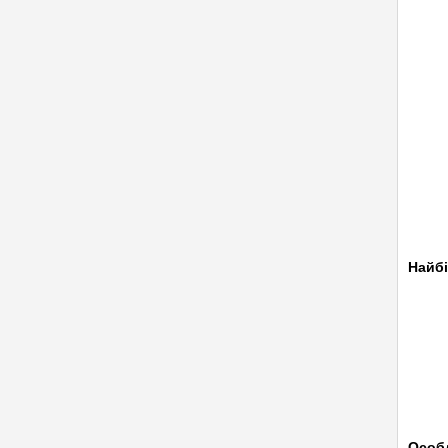
Найбі
Особл