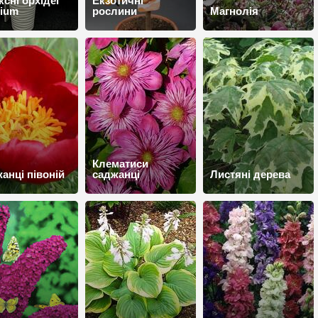
ксні орхідеї
Екзотичні
ium
рослини
Магнолія
Клематиси
анці півоній
саджанці
Листяні дерева