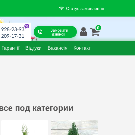
Статус замовлення
Замовити
дзвінок
Гарантії
Відгуки
Вакансія
Контакт
все под категории