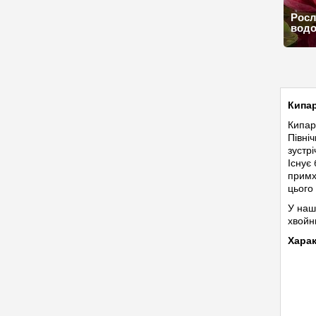
Росл
вод
Кипар
Кипар
Півні
зустр
Існує
примх
цього
У наш
хвойн
Харак