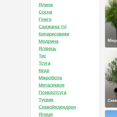
Ялина
Сосна
Гінкго
Саджанці туї
Кипарисовики
Мікр
Модрина
Ялівець
Тис
Тсуга
Кедр
Мікробіота
Метасеквоя
Псевдотсуга
Туєвик
Сек
Секвойядендрон
Ялиця