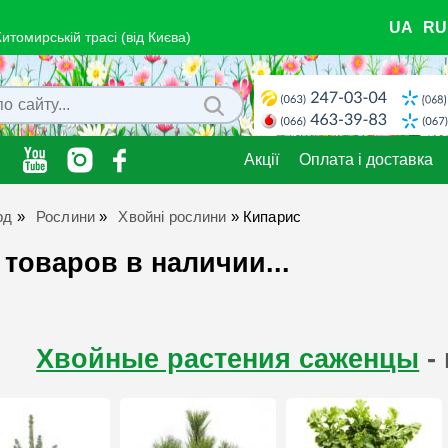
UA
RU
Житомирській трасі (від Києва)
Акції
Оплата і доставка
рд
»
Рослини
»
Хвойні рослини
»
Кипарис
 товаров в наличии...
Хвойные растения саженцы
- 