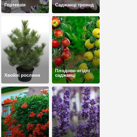
Гортензія
Саджанці троянд
Плодово-ягідні
Хвойні рослини
саджанці