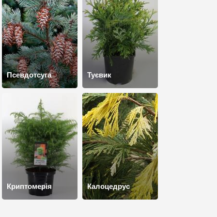
Псевдотсуга
Туєвик
Криптомерія
Калоцедрус