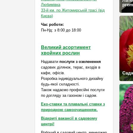
Лате
prem
Любимівка
33-й км. по Житомирській трасі (від
Києва)
Час роботи:
Пн-Нд: з 8:00 до 18:00
Великий асортимент
хвойних рослин
Надавати
послуги з озеленення
садових ділянок, терас, входів в
Садж
кафе, офісів.
Розробка індивідуального дизайну
будь-якої складності.
Також надаємо професійні послуги
по догляду за газоном і садом.
Еко-ставки та плавальні ставки з
природною самоочищенням.
Відкриті вакансії в садовому
центрі!
Робочий в садовий центр, менеджер