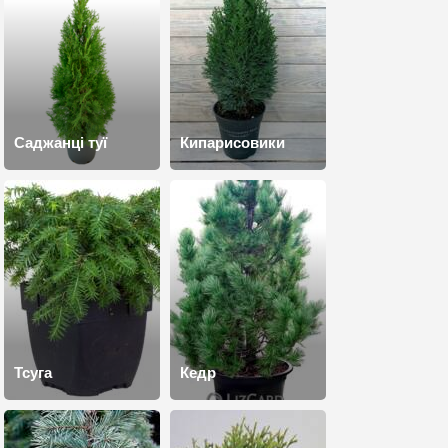
Саджанці туї
Кипарисовики
Тсуга
Кедр