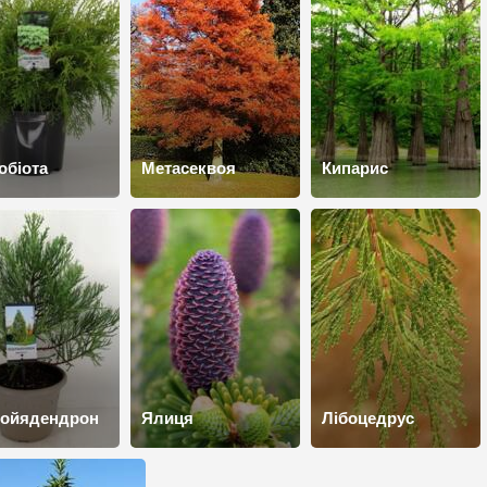
обіота
Метасеквоя
Кипарис
войядендрон
Ялиця
Лібоцедрус