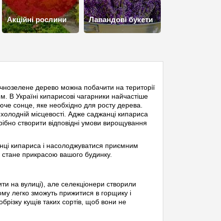
Акційні рослини
Лавандові букети
ічнозелене дерево можна побачити на території
им. В Україні кипарисові чагарники найчастіше
люче сонце, яке необхідно для росту дерева.
ш холодній місцевості. Адже саджанці кипариса
рібно створити відповідні умови вирощування
анці кипариса і насолоджуватися приємним
 стане прикрасою вашого будинку.
ити на вулиці), але селекціонери створили
ому легко зможуть прижитися в горщику і
різку кущів таких сортів, щоб вони не