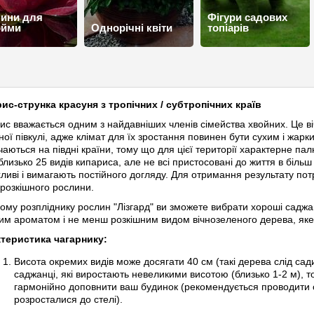
ини для
Фігури садових
ойми
Однорічні квіти
топіарів
ис-струнка красуня з тропічних / субтропічних країв
ис вважається одним з найдавніших членів сімейства хвойних. Це в
чної півкулі, адже клімат для їх зростання повинен бути сухим і жарк
ічаються на півдні країни, тому що для цієї території характерне па
 близько 25 видів кипариса, але не всі пристосовані до життя в біль
ливі і вимагають постійного догляду. Для отримання результату пот
 розкішного рослини.
ому розпліднику рослин "Лізгард" ви зможете вибрати хороші садж
им ароматом і не менш розкішним видом вічнозеленого дерева, яке
теристика чагарнику:
Висота окремих видів може досягати 40 см (такі дерева слід сад
саджанці, які виростають невеликими висотою (близько 1-2 м), т
гармонійно доповнити ваш будинок (рекомендується проводити об
розросталися до стелі).