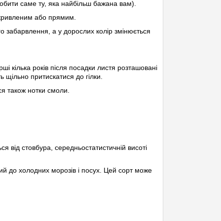
робити саме ту, яка найбільш бажана вам).
икривленим або прямим.
о забарвлення, а у дорослих колір змінюється
рші кілька років після посадки листя розташовані
ь щільно притискатися до гілки.
я також нотки смоли.
ся від стовбура, середньостатистичній висоті
ий до холодних морозів і посух. Цей сорт може