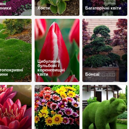
яні
рники
Хости
Багаторічні квіти
Цибулинні
бульбові і
топокривні
кореневищні
лини
квіти
Бонсаї