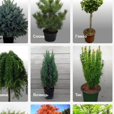
на
Сосна
Гінкго
рина
Ялівець
Тис