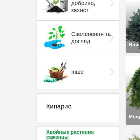
добриво,
захист
Озеленення та
догляд
Яли
Інше
Кипарис
Мод
Хвойные растения
саженцы