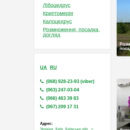
Лібоцедрус
Криптомерія
Калоцедрус
Розмноження, посадка,
догляд
Розм
поса
UA
RU
(068) 928-23-93 (viber)
(063) 247-03-04
(066) 463 39 83
(067) 209 17 31
Адрес:
Україна, Київ, Київська обл., с.