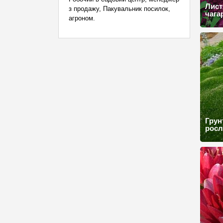
Лист
з продажу, Пакувальник посилок,
чага
агроном.
Грун
рос