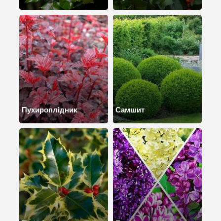
Пухироплідник
Самшит