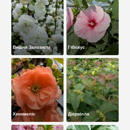
Вишня Залозиста
Гібіскус
Хеномеліс
Дієрвілла