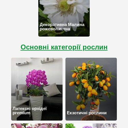
Декоративна Малина
рожеволистна
Основні категорії рослин
Латексні орхідеї
premium
Екзотичні рослини