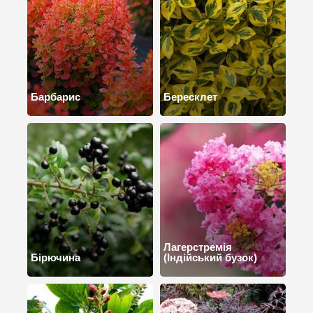
Барбарис
Бересклет
Лагерстремія
Бірючина
(Індійський бузок)