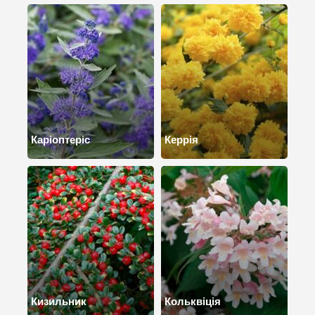
Каріоптеріс
Керрія
Кизильник
Кольквіція