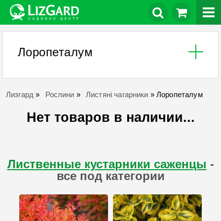
Лоропеталум
Лизгард
»
Рослини
»
Листяні чагарники
»
Лоропеталум
Нет товаров в наличии...
Лиственные кустарники саженцы
-
все под категории