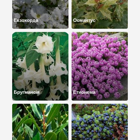
Екзохорда
Османтус
Бругмансія
Етионема