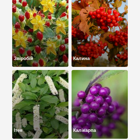
Звіробій
Калина
Ітея
Калікарпа