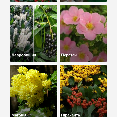
Лавровишня
Перстач
Магонія
Піраканта