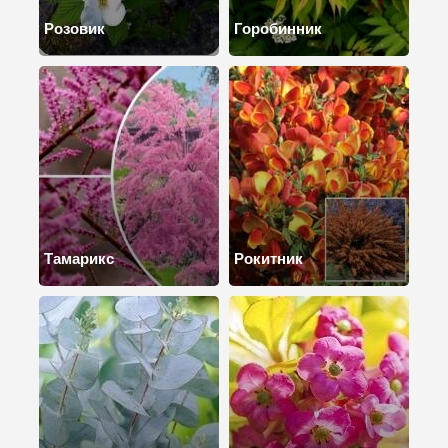
Розовик
Горобинник
Тамарикс
Рокитник