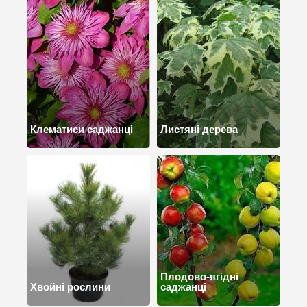
Клематиси саджанці
Листяні дерева
Плодово-ягідні
Хвойні рослини
саджанці