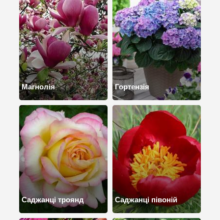
Магнолія
Гортензія
Саджанці троянд
Саджанці півоній