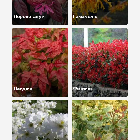
Лоропеталум
Гамамеліс
Нандіна
Фотинія