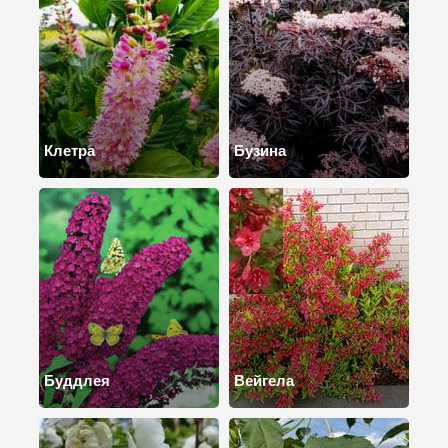
Клетра
Бузина
Буддлея
Вейгела