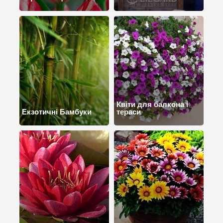
Квіти для балкона і
Екзотичні Бамбуки
тераси