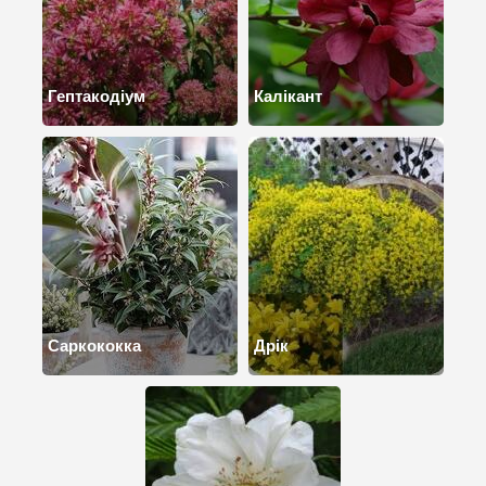
Гептакодіум
Калікант
Саркококка
Дрік