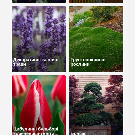
Декоративні та пряні
Грунтопокривні
трави
рослини
Цибулинні бульбові і
кореневищні квіти
Бонсаї