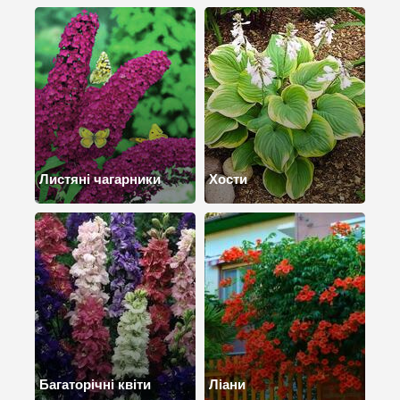
Листяні чагарники
Хости
Багаторічні квіти
Ліани