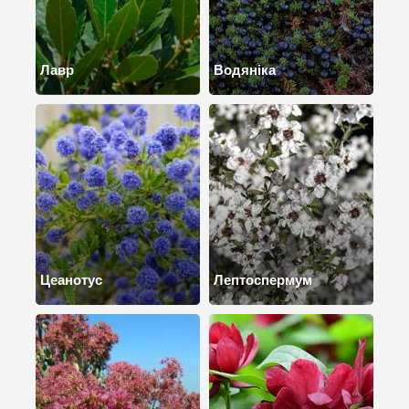
Лавр
Водяніка
Цеанотус
Лептоспермум