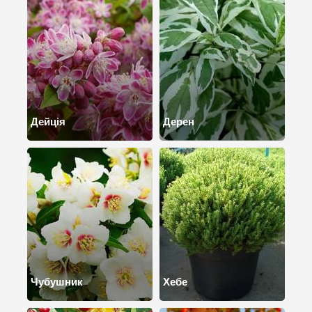
Дейція
Дерен
Чубушник
Хебе