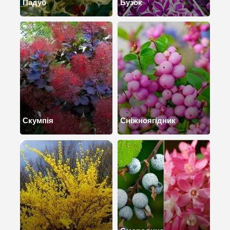
Падуб
Бузок
Скумпія
Сніжноягідник