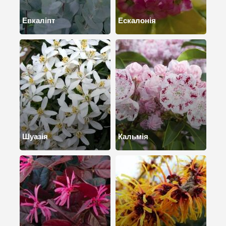
Евкаліпт
Ескалонія
Шуазія
Кальмія