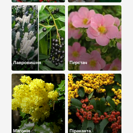
Лавровишня
Перстач
Магонія
Піраканта