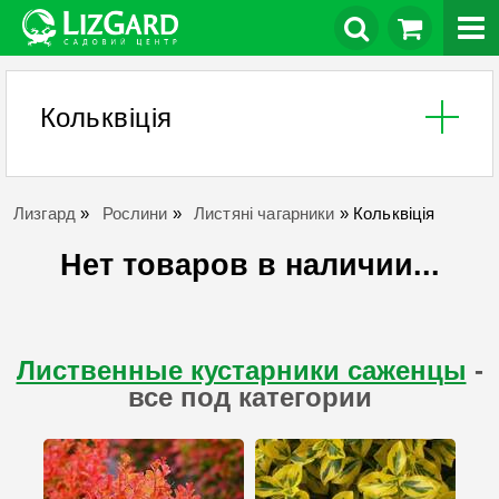
Кольквіція
Лизгард
»
Рослини
»
Листяні чагарники
»
Кольквіція
Нет товаров в наличии...
Лиственные кустарники саженцы
-
все под категории