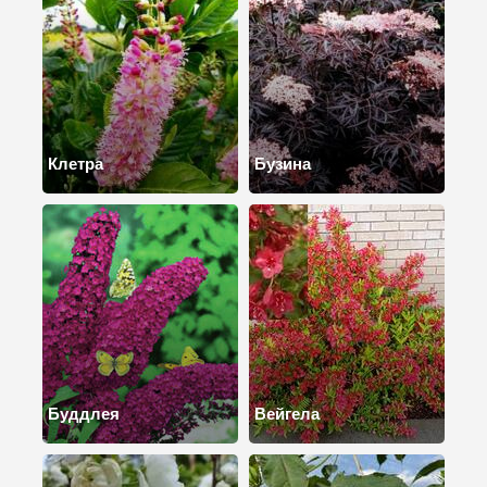
Клетра
Бузина
Буддлея
Вейгела