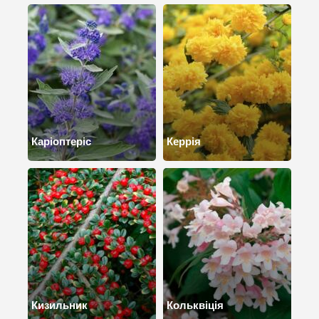
Каріоптеріс
Керрія
Кизильник
Кольквіція