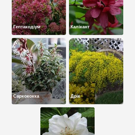
Гептакодіум
Калікант
Саркококка
Дрік