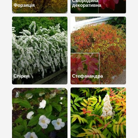
Смородина
Форзиція
декоративна
Спірея
Стефанандра