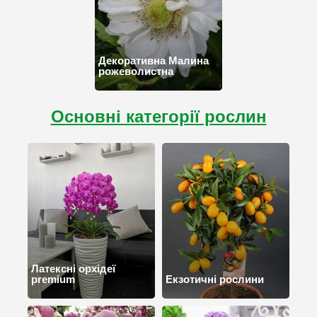
Декоративна Малина
рожеволистна
Основні категорії рослин
Латексні орхідеї
premium
Екзотичні рослини