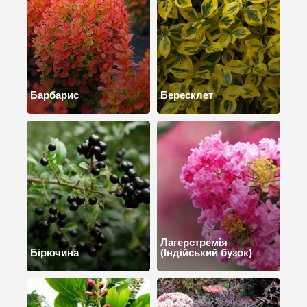
Барбарис
Бересклет
Лагерстремія
Бірючина
(Індійський бузок)