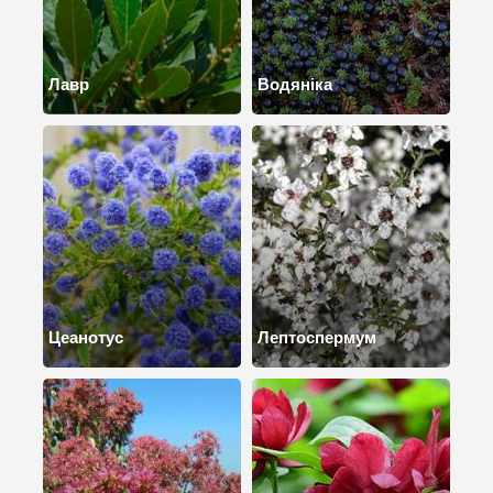
Лавр
Водяніка
Цеанотус
Лептоспермум