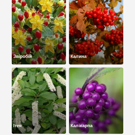
Звіробій
Калина
Ітея
Калікарпа