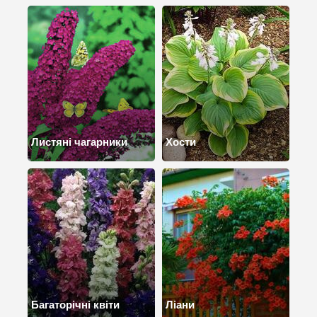
Листяні чагарники
Хости
Багаторічні квіти
Ліани