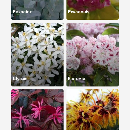
Евкаліпт
Ескалонія
Шуазія
Кальмія