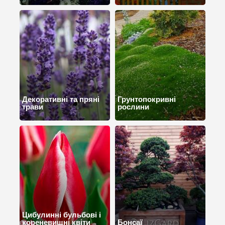
Декоративні та пряні
Грунтопокривні
трави
рослини
Цибулинні бульбові і
кореневищні квіти
Бонсаї