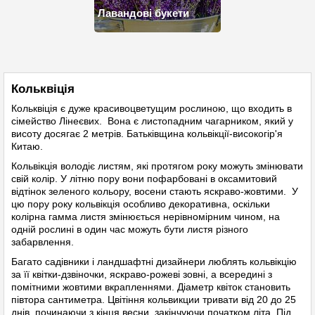
Лавандові букети
Кольквіція
Кольквіція є дуже красивоцветущим рослиною, що входить в
сімейство Лінеєвих. Вона є листопадним чагарником, який у
висоту досягає 2 метрів. Батьківщина кольвікції-високогір'я
Китаю.
Кольвікція володіє листям, які протягом року можуть змінювати
свій колір. У літню пору вони пофарбовані в оксамитовий
відтінок зеленого кольору, восени стають яскраво-жовтими. У
цю пору року кольвікція особливо декоративна, оскільки
колірна гамма листя змінюється нерівномірним чином, на
одній рослині в один час можуть бути листя різного
забарвлення.
Багато садівники і ландшафтні дизайнери люблять кольвікцію
за її квітки-дзвіночки, яскраво-рожеві зовні, а всередині з
помітними жовтими вкрапленнями. Діаметр квіток становить
півтора сантиметра. Цвітіння кольвикции тривати від 20 до 25
днів, починаючи з кінця весни, закінчуючи початком літа. Під