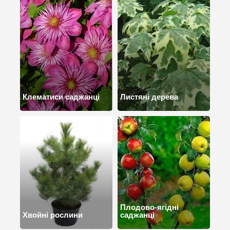
Клематиси саджанці
Листяні дерева
Плодово-ягідні
Хвойні рослини
саджанці