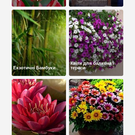
Квіти для балкона і
Екзотичні Бамбуки
тераси