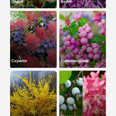
Падуб
Бузок
Скумпія
Сніжноягідник