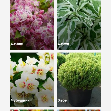
Дейція
Дерен
Чубушник
Хебе