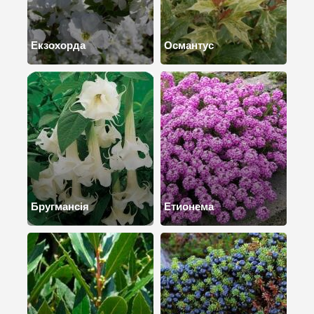
Екзохорда
Османтус
Бругмансія
Етионема