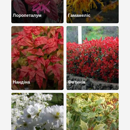
Лоропеталум
Гамамеліс
Нандіна
Фотинія