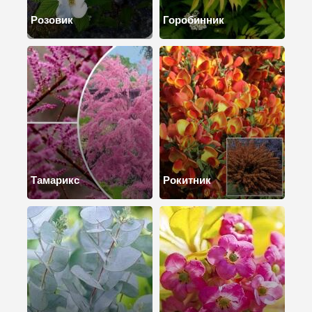
Розовик
Горобинник
Тамарикс
Рокитник