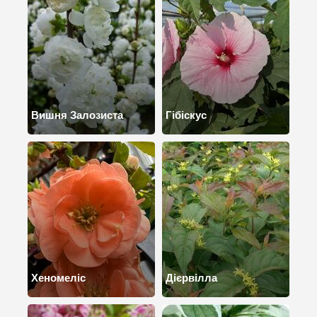
Вишня Залозиста
Гібіскус
Хеномеліс
Дієрвілла