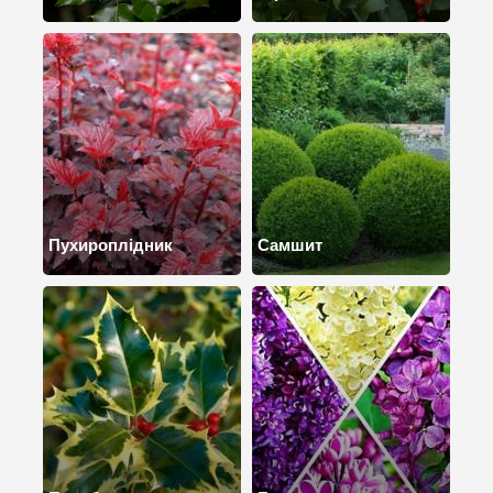
Пухироплідник
Самшит