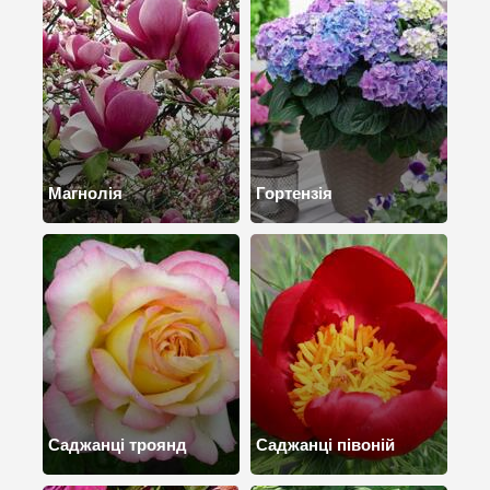
Магнолія
Гортензія
Саджанці троянд
Саджанці півоній