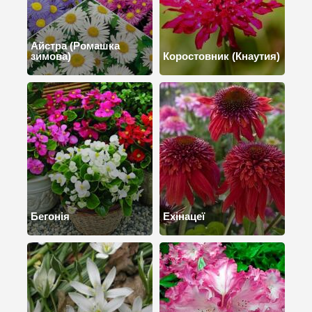
Айстра (Ромашка
зимова)
Коростовник (Кнаутия)
Бегонія
Ехінацеї