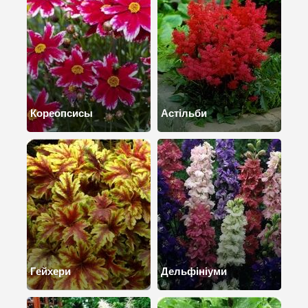
Кореопсисы
Астільби
Гейхери
Дельфініуми