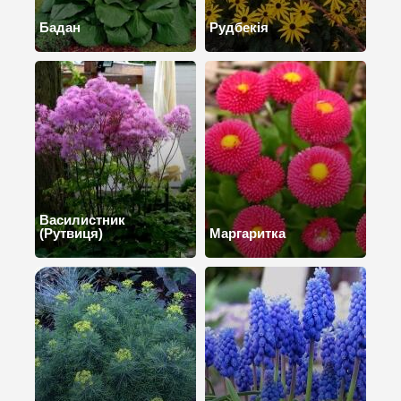
Бадан
Рудбекія
Василистник
(Рутвиця)
Маргаритка