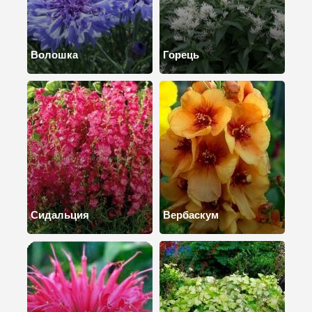
Волошка
Горець
Сидальция
Вербаскум