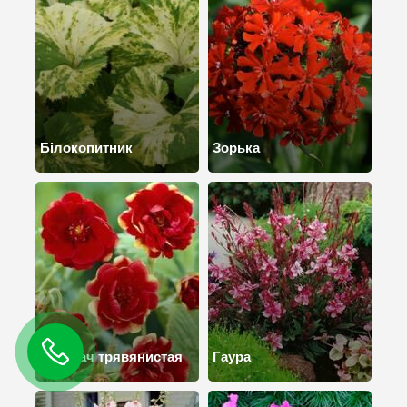
Білокопитник
Зорька
Перстач трявянистая
Гаура