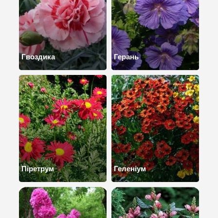
Гвоздика
Герань
Піретрум
Геленіум