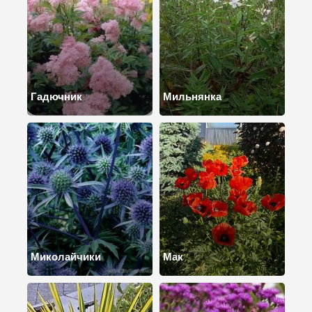
Гадючник
Мильнянка
Миколайчики
Мак