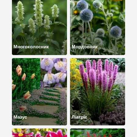
Многоколосник
Мордовник
Мазус
Ліатріс