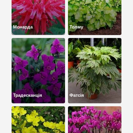
Монарда
Толму
Традесканція
Фатсія