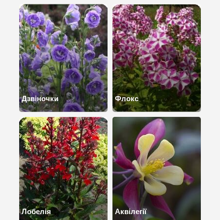
Дзвіночки
Флокс
Лобелія
Аквілегії