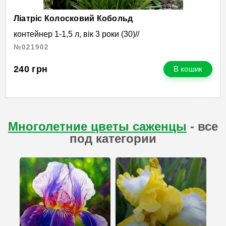
Ліатріс Колосковий Кобольд
контейнер 1-1,5 л, вік 3 роки (30)//
№021902
240
грн
В кошик
Многолетние цветы саженцы
- все
под категории