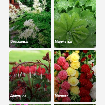
Волжанка
Манжетка
Діцентри
Мальви