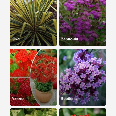
Юка
Вернонія
Ахилея
Вербена