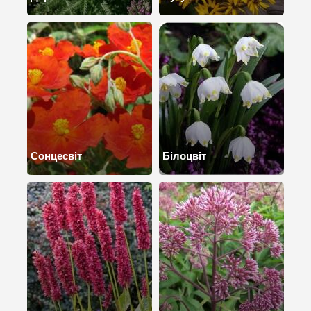
Сонцесвіт
Білоцвіт