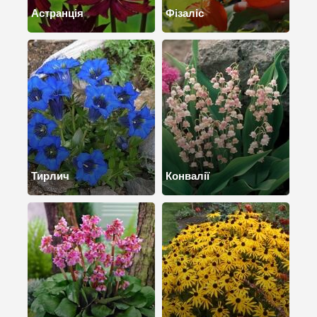
Астранція
Фізаліс
Тирлич
Конвалії