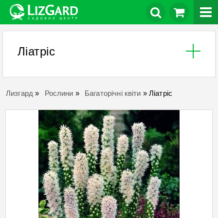
Ліатріс
Лизгард
»
Рослини
»
Багаторічні квіти
»
Ліатріс