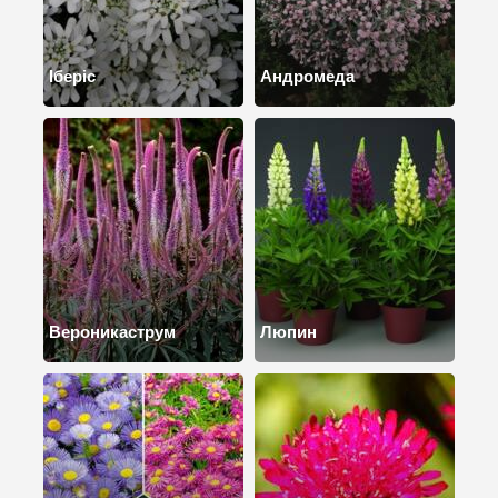
Іберіс
Андромеда
Вероникаструм
Люпин