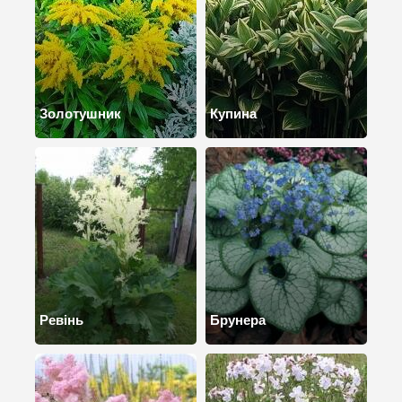
Золотушник
Купина
Ревінь
Брунера