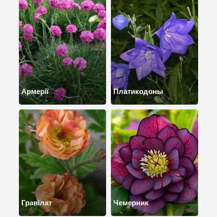
Армерії
Платикодоны
Гравілат
Чемерник