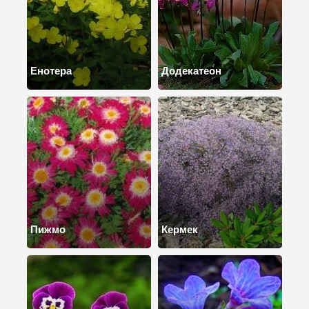
Енотера
Додекатеон
Пижмо
Кермек