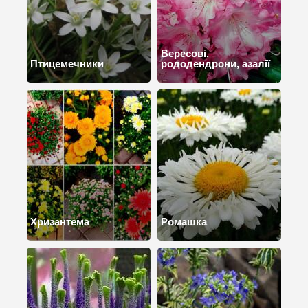
Вересові,
Птицемечники
рододендрони, азалії
Хризантема
Ромашка