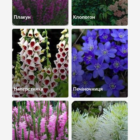
Плакун
Клопогон
Наперстянка
Печіночниця