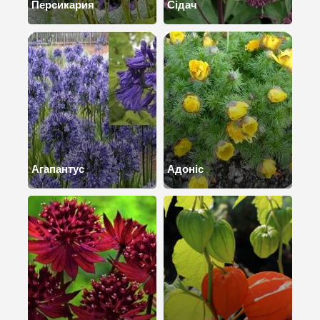
Персикария
Сідач
Агапантус
Адоніс