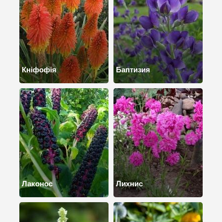
Кніфофія
Баптизия
Лаконос
Лихнис