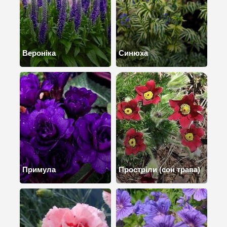
Вероніка
Синюха
Примула
Простріли (сон трава)