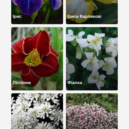
Ірис
Іриси Карликові
Лілійник
Фіалка