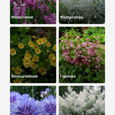
Физостегия
Фотергилла
Вольштейния
Горянка