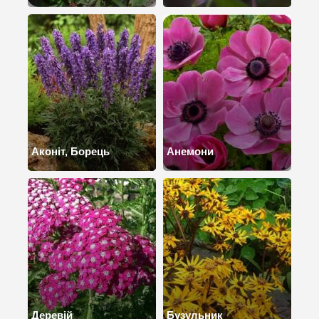
Аконіт, Борець
Анемони
Деревій
Бузульник