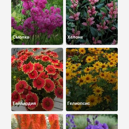
Смолка
Хелоне
Гайлардия
Гелиопсис