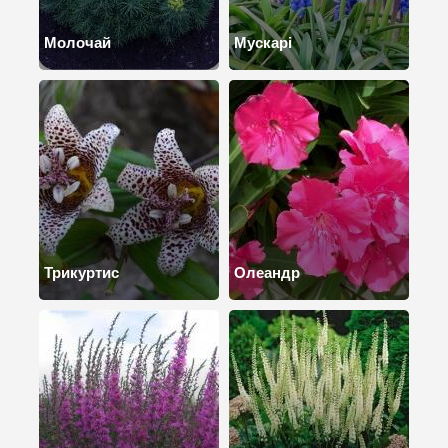
Молочай
Мускарі
Трикуртис
Олеандр