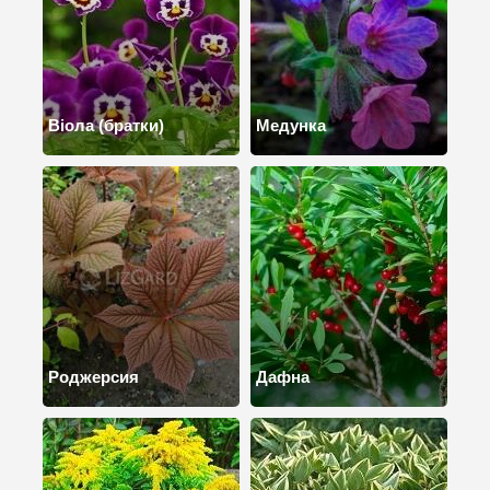
Віола (братки)
Медунка
Роджерсия
Дафна