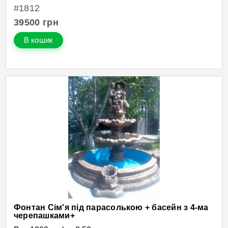
#1812
39500
грн
В кошик
Фонтан Сім'я під парасолькою + басейн з 4-ма
черепашками+