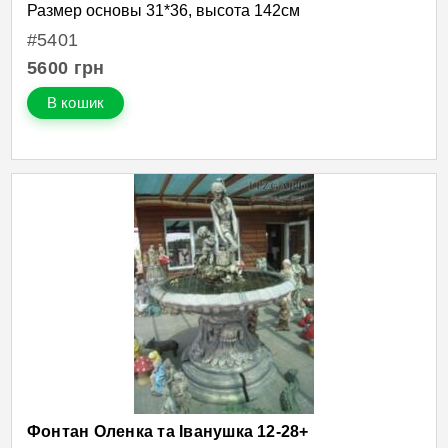
Размер основы 31*36, высота 142см
#5401
5600
грн
В кошик
Фонтан Оленка та Іванушка 12-28+