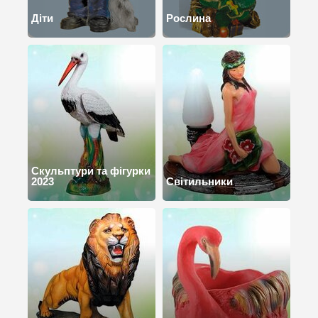
Діти
Рослина
Cкульптури та фігурки
2023
Світильники