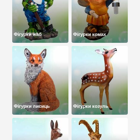
Фігурки жаб
Фігурки комах
Фігурки лисиць
Фігурки козуль