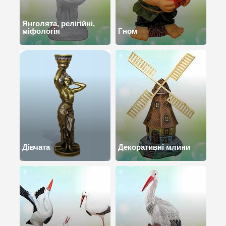
Янголята, релігійні,
міфологія
Гном
Дівчата
Декоративні млини