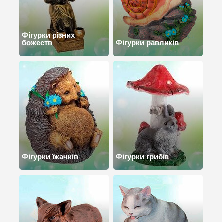
Фігурки різних
божеств
Фігурки равликів
Фігурки їжачків
Фігурки грибів