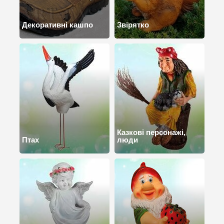
Декоративні кашпо
Звірятко
Казкові персонажі,
Птах
люди