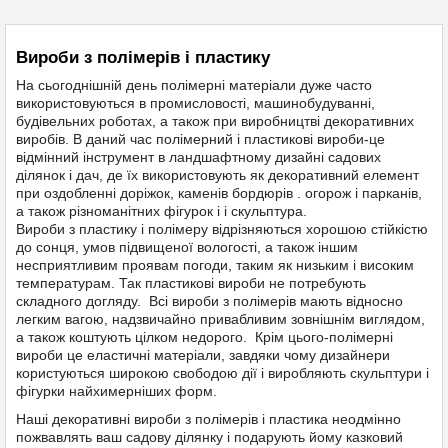
Вироби з полімерів і пластику
На сьогоднішній день полімерні матеріали дуже часто
використовуються в промисловості, машинобудуванні,
будівельних роботах, а також при виробництві декоративних
виробів. В даний час полімерний і пластикові вироби-це
відмінний інструмент в
ландшафтному дизайні
садових
ділянок і дач, де їх використовують як декоративний елемент
при оздобленні доріжок, каменів бордюрів . огорож і парканів,
а також різноманітних фігурок і і
скульптура
.
Вироби з пластику і полімеру відрізняються хорошою стійкістю
до сонця, умов підвищеної вологості, а також іншим
несприятливим проявам погоди, таким як низьким і високим
температурам. Так пластикові вироби не потребують
складного догляду. Всі вироби з полімерів мають відносно
легким вагою, надзвичайно привабливим зовнішнім виглядом,
а також коштують цілком недорого. Крім цього-полімерні
вироби це еластичні матеріали, завдяки чому дизайнери
користуються широкою свободою дії і виробляють скульптури і
фігурки найхимерніших форм.
Наші декоративні вироби з полімерів і пластика неодмінно
пожвавлять ваш садову ділянку і подарують йому казковий