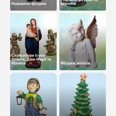
Новорічні фігурки
вертепи
Скульптури Ісуса
Христа, Діви Марії та
Йосипа
Фігурки ангелів