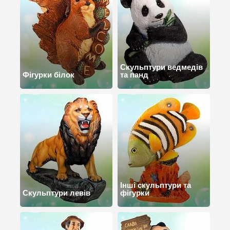
Скульптури ведмедів
Фігурки білок
та панд
Інші скульптури та
Скульптури левів
фігурки