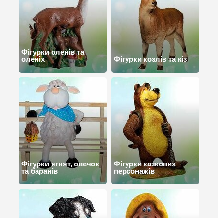
Фігурки оленів та
оленіх
Фігурки козлів та кіз
Фігурки ягнят, овечок
Фігурки казкових
та баранів
персонажів