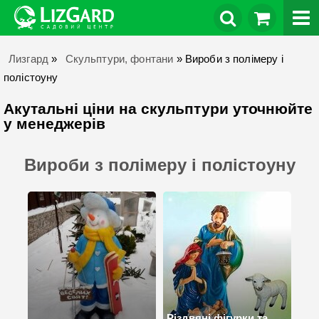
Лизгард
»
Скульптури, фонтани
»
Вироби з полімеру і
полістоуну
Акутальні ціни на скульптури уточнюйте
у менеджерів
Вироби з полімеру і полістоуну
Різдвяні фігурки та