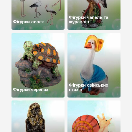
Фігурки чапель та
Фігурки лелек
журавлів
Фігурки свійських
Фігурки черепах
птахів