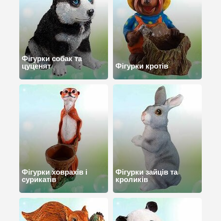
Фігурки собак та
цуценят
Фігурки кротів
Фігурки ховрахів і
Фігурки зайців та
сурикатів
кроликів