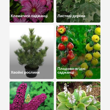
Клематиси саджанці
Листяні дерева
Плодово-ягідні
Хвойні рослини
саджанці