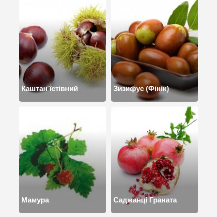
Каштан їстівний
Зизифус (Фінік)
Мамура
Саджанці Граната