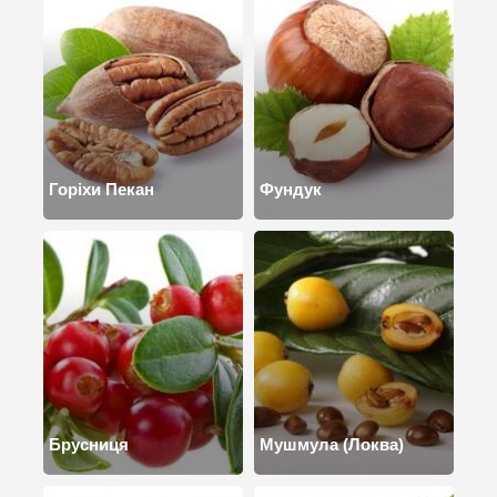
Горіхи Пекан
Фундук
Брусниця
Мушмула (Локва)