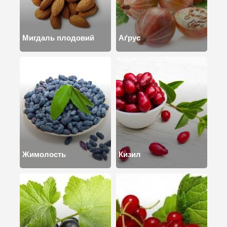
Мигдаль плодовий
Аґрус
Жимолость
Кизил