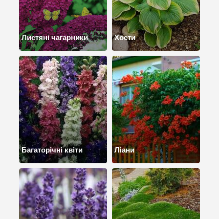
Листяні чагарники
Хости
Багаторічні квіти
Ліани