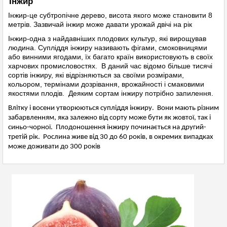
Інжир
Інжир-це субтропічне дерево, висота якого може становити 8
метрів. Зазвичай інжир може давати урожай двічі на рік
Інжир-одна з найдавніших плодових культур, які вирощував
людина. Супліддя інжиру називають фігами, смоковницями
або винними ягодами, їх багато країн використовують в своїх
харчових промисловостях. В даний час відомо більше тисячі
сортів інжиру, які відрізняються за своїми розмірами,
кольором, термінами дозрівання, врожайності і смаковими
якостями плодів. Деяким сортам інжиру потрібно запилення.
Влітку і восени утворюються супліддя інжиру. Вони мають різним
забарвленням, яка залежно від сорту може бути як жовтої, так і
синьо-чорної. Плодоношення інжиру починається на другий-
третій рік. Рослина живе від 30 до 60 років, в окремих випадках
може доживати до 300 років