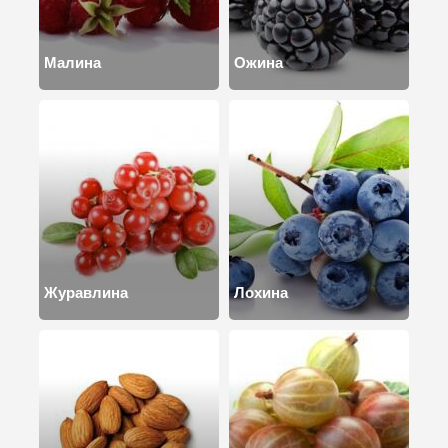
Малина
Ожина
Журавлина
Лохина