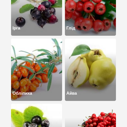
Ірга
Глід
Обліпиха
Айва