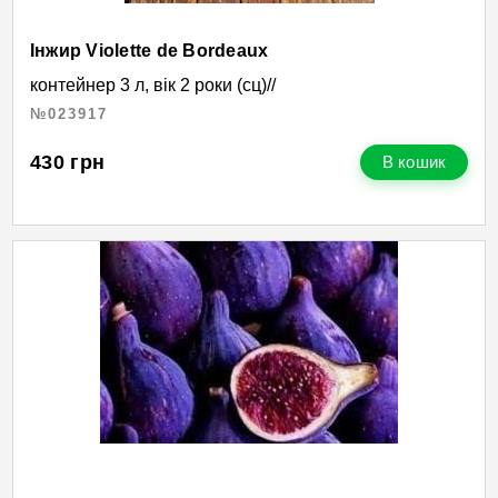
Інжир Violette de Bordeaux
контейнер 3 л, вік 2 роки (сц)//
№023917
430
грн
В кошик