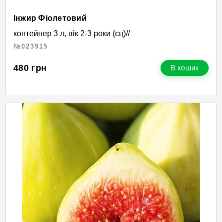
Інжир Фіолетовий
контейнер 3 л, вік 2-3 роки (сц)//
№023915
480
грн
В кошик