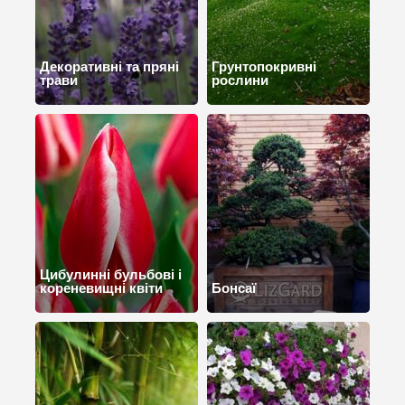
Декоративні та пряні
Грунтопокривні
трави
рослини
Цибулинні бульбові і
кореневищні квіти
Бонсаї