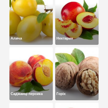
Алича
Нектарин
Саджанці персика
Горіх