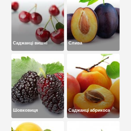
Саджанці вишні
Слива
Шовковиця
Саджанці абрикоса