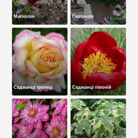
Магнолія
Гортензія
Саджанці троянд
Саджанці півоній