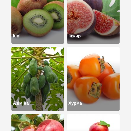
Ківі
Інжир
Азіміна
Хурма