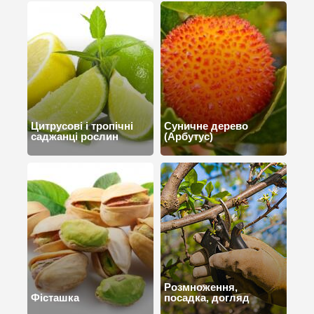
Цитрусові і тропічні
Суничне дерево
саджанці рослин
(Арбутус)
Розмноження,
Фісташка
посадка, догляд