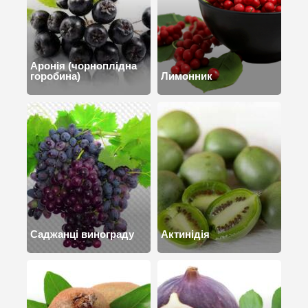
Аронія (чорноплідна
горобина)
Лимонник
Саджанці винограду
Актинідія