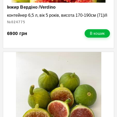
Інжир Вердіно /Verdino
контейнер 6,5 л, вік 5 років, висота 170-190см (71)//і
№024775
6900
грн
В кошик