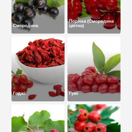
Порічка (Смородина
Смородина
цвітна)
Годжі
Гумі