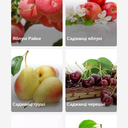
Яблуні Райки
Саджанці яблуні
Саджанці груші
Саджанці черешні