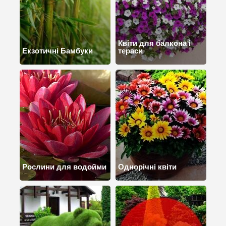
Квіти для балкона і
Екзотичні Бамбуки
тераси
Рослини для водойми
Однорічні квіти