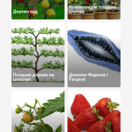
Колоновидні плодові
Дерево сад
дерева
Плодові дерева на
Декенея Фаргеза /
шпалері
Fargesii