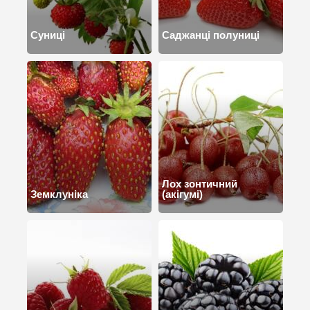
Суниці
Саджанці полуниці
Лох зонтичний
Земклуніка
(акігумі)