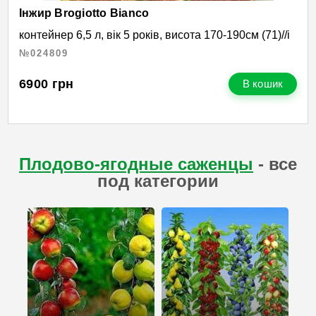
Інжир Brogiotto Bianco
контейнер 6,5 л, вік 5 років, висота 170-190см (71)//і
№024809
6900
грн
В кошик
Плодово-ягодные саженцы
- все
под категории