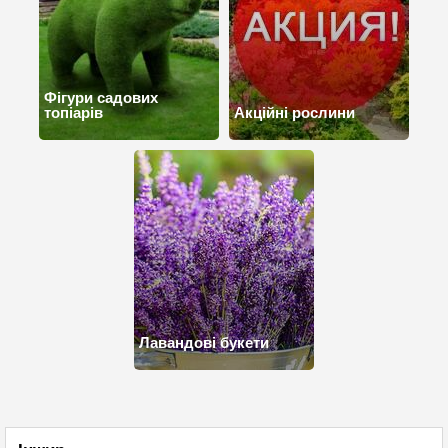
Фігури садових
топіарів
Акційні рослини
Лавандові букети