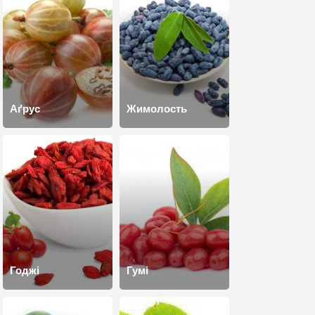
Аґрус
Жимолость
Годжі
Гумі