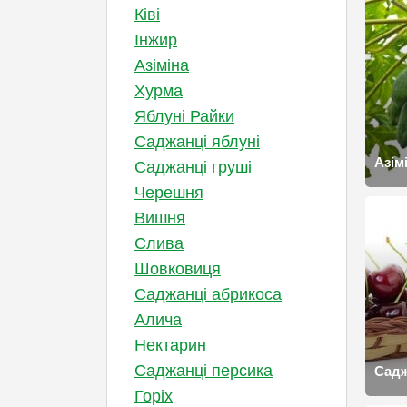
Ківі
Інжир
Азіміна
Хурма
Яблуні Райки
Саджанці яблуні
Азім
Саджанці груші
Черешня
Вишня
Слива
Шовковиця
Саджанці абрикоса
Алича
Нектарин
Саджанці персика
Садж
Горіх