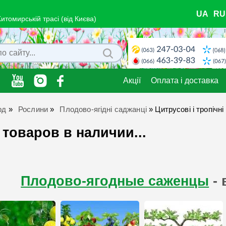
UA
RU
Житомирській трасі (від Києва)
Акції
Оплата і доставка
рд
»
Рослини
»
Плодово-ягідні саджанці
»
Цитрусові і тропічн
 товаров в наличии...
Плодово-ягодные саженцы
- 