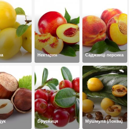
ча
Нектарин
Саджанці персика
дук
Брусниця
Мушмула (Локва)