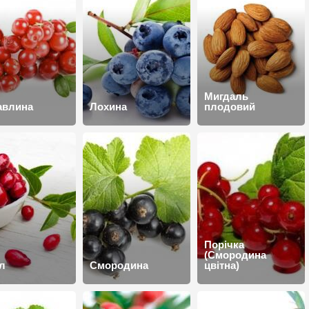
Мигдаль
авлина
Лохина
плодовий
Порічка
(Смородина
л
Смородина
цвітна)