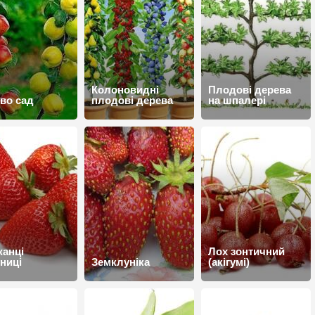
Колоновидні
Плодові дерева
во сад
плодові дерева
на шпалері
анці
Лох зонтичний
ниці
Земклуніка
(акігумі)