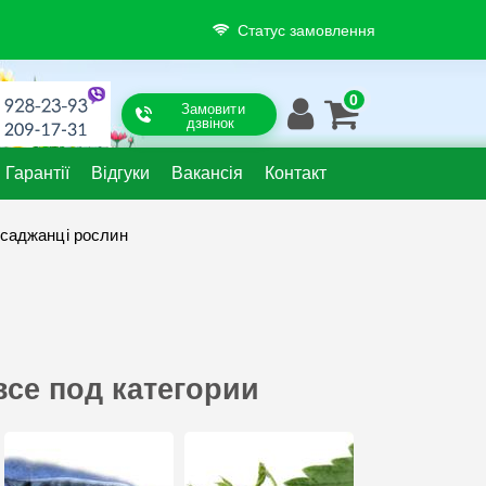
Статус замовлення
Замовити
дзвінок
Гарантії
Відгуки
Вакансія
Контакт
і саджанці рослин
все под категории