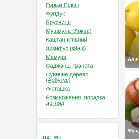
Горіхи Пекан
Фундук
Брусниця
Мушмула (Локва)
Каштан їстівний
Зизифус (Фінік)
Мамура
Али
Саджанці Граната
Суничне дерево
(Арбутус)
Фісташка
Розмноження, посадка,
догляд
Фун
UA
RU