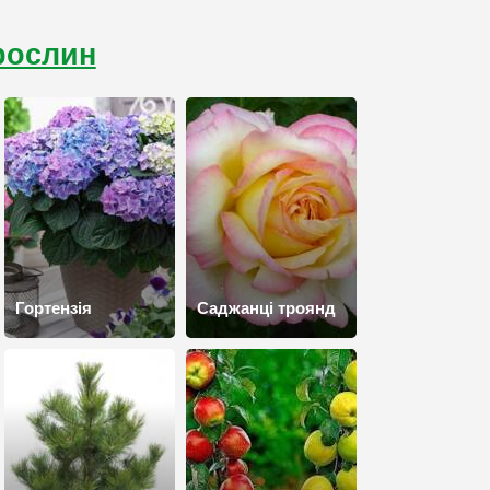
 рослин
Гортензія
Саджанці троянд