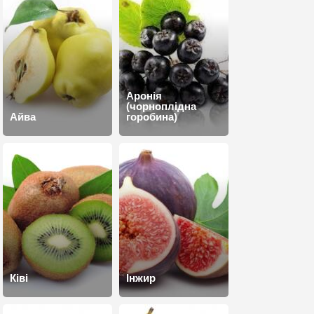
Аронія
(чорноплідна
Айва
горобина)
Ківі
Інжир