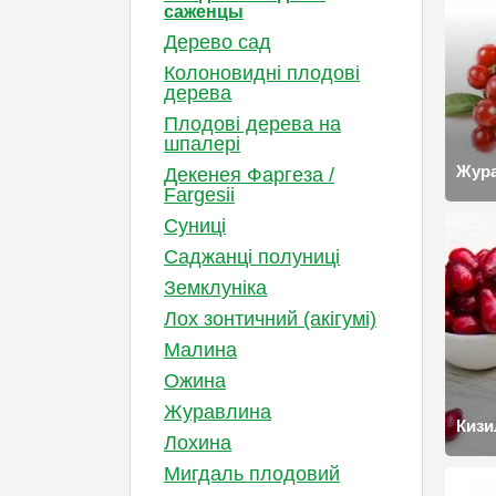
саженцы
Дерево сад
Колоновидні плодові
дерева
Плодові дерева на
шпалері
Жур
Декенея Фаргеза /
Fargesii
Суниці
Саджанці полуниці
Земклуніка
Лох зонтичний (акігумі)
Малина
Ожина
Журавлина
Кизи
Лохина
Мигдаль плодовий