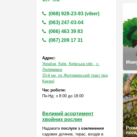
(068) 928-23-93 (viber)
(063) 247-03-04
(066) 463 39 83
(067) 209 17 31
Адрес:
Мам
Україна, Київ, Київська обл., с.
Любимівка
33-й км. по Житомирській трасі (від
Києва)
Час роботи:
Пн-Нд: з 8:00 до 18:00
Великий асортимент
хвойних рослин
Розм
Надавати
послуги з озеленення
поса
садових ділянок, терас, входів в