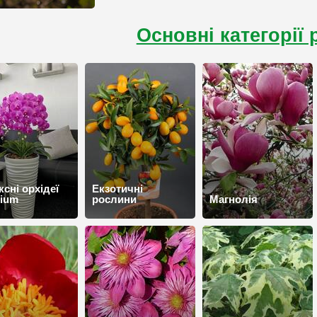
Основні категорії
ксні орхідеї
Екзотичні
ium
рослини
Магнолія