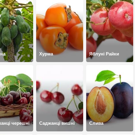
іна
Хурма
Яблуні Райки
анці черешні
Саджанці вишні
Слива