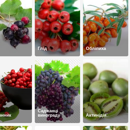
Глід
Обліпиха
Саджанці
онник
винограду
Актинідія