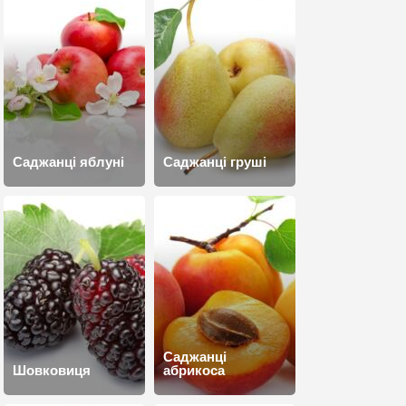
Саджанці яблуні
Саджанці груші
Саджанці
Шовковиця
абрикоса