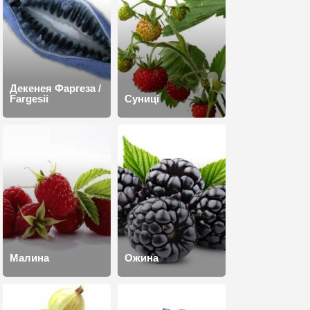
Декенея Фаргеза /
Fargesii
Суниці
Малина
Ожина