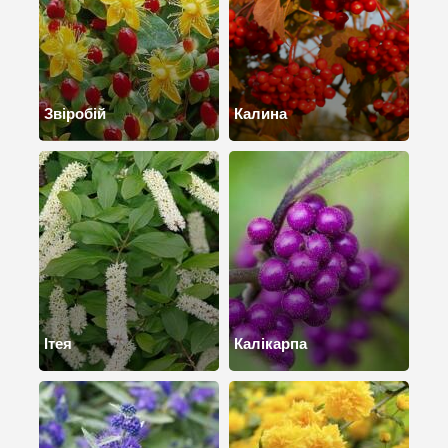
Звіробій
Калина
Ітея
Калікарпа