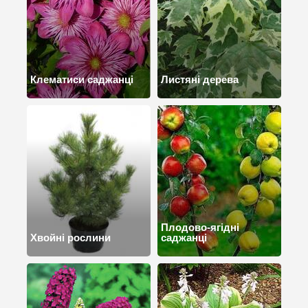
Клематиси саджанці
Листяні дерева
Плодово-ягідні
Хвойні рослини
саджанці