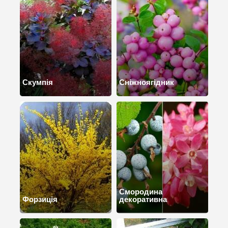
Скумпія
Сніжноягідник
Смородина
Форзиція
декоративна