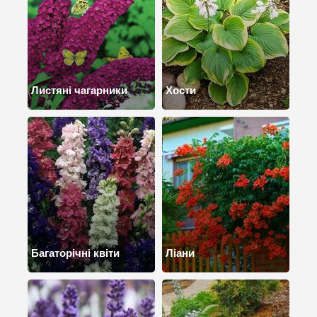
Листяні чагарники
Хости
Багаторічні квіти
Ліани