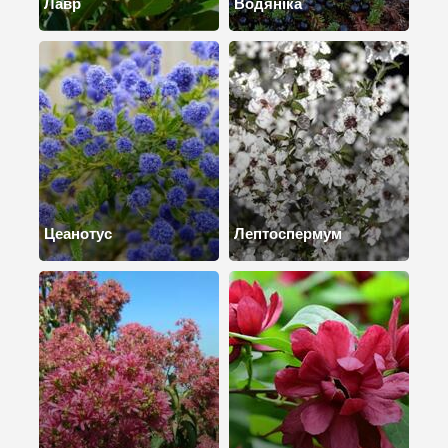
Лавр
Водяніка
Цеанотус
Лептоспермум