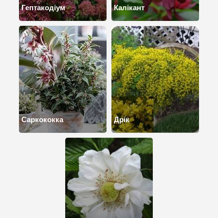
Гептакодіум
Калікант
Саркококка
Дрік