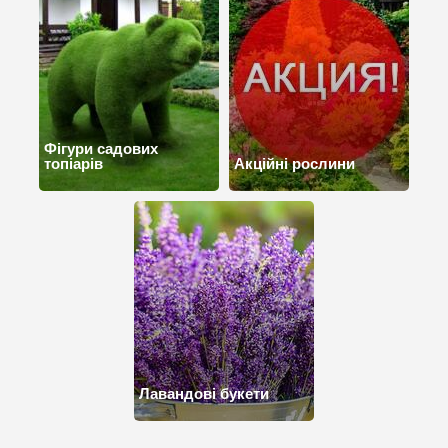
Фігури садових
топіарів
Акційні рослини
Лавандові букети