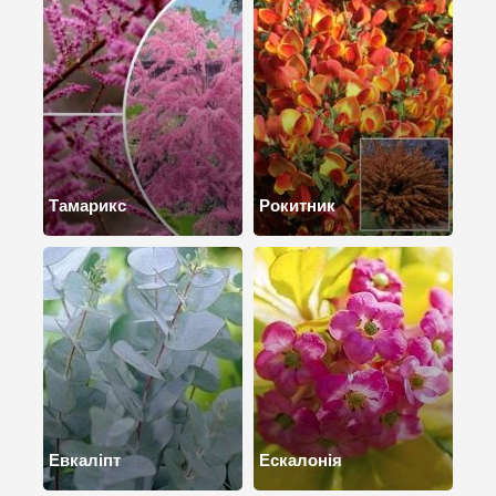
Тамарикс
Рокитник
Евкаліпт
Ескалонія