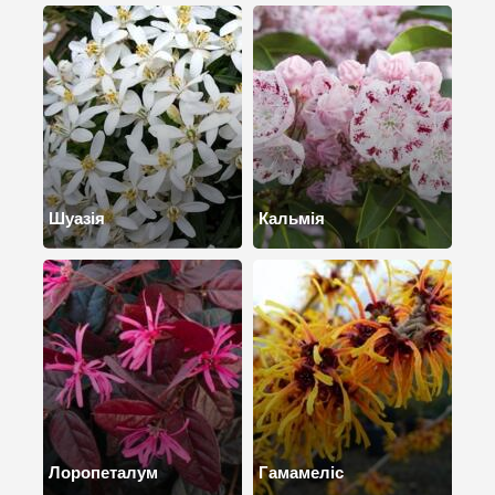
Шуазія
Кальмія
Лоропеталум
Гамамеліс