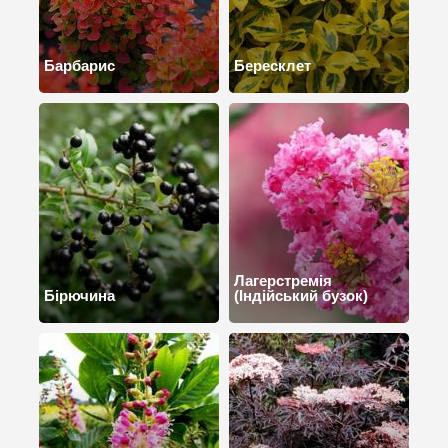
Барбарис
Бересклет
Лагерстремія
Бірючина
(Індійський бузок)