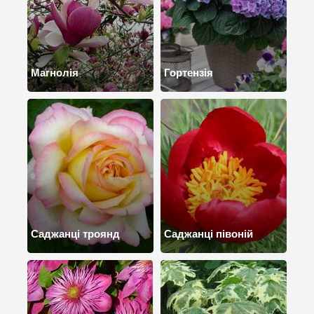
Магнолія
Гортензія
Саджанці троянд
Саджанці півоній