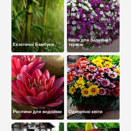
Квіти для балкона і
Екзотичні Бамбуки
тераси
Рослини для водойми
Однорічні квіти