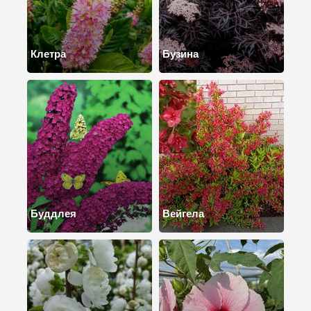
Клетра
Бузина
Буддлея
Вейгела