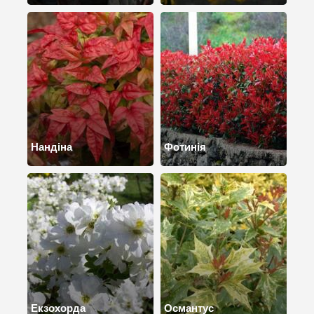
Нандіна
Фотинія
Екзохорда
Османтус