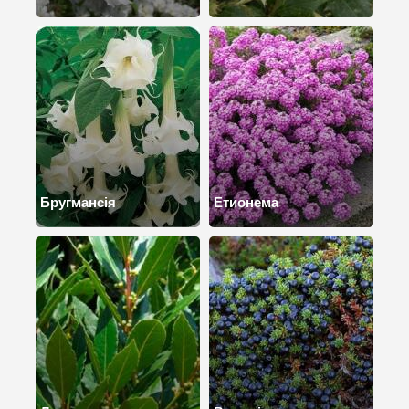
Бругмансія
Етионема