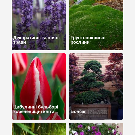
Декоративні та пряні
Грунтопокривні
трави
рослини
Цибулинні бульбові і
кореневищні квіти
Бонсаї