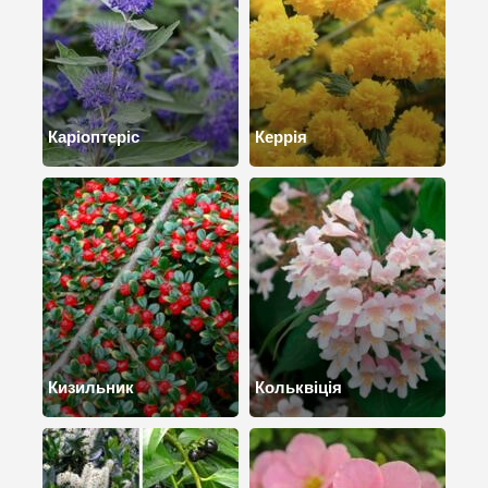
Каріоптеріс
Керрія
Кизильник
Кольквіція