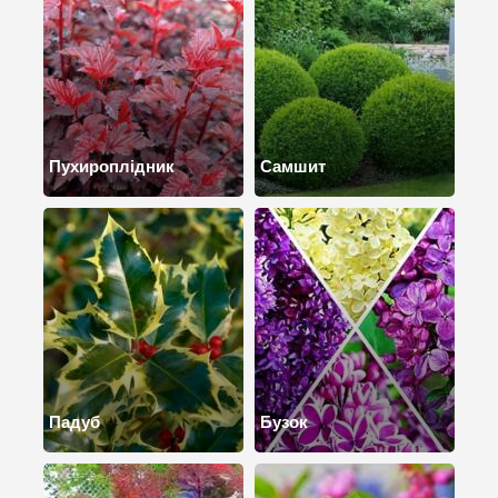
Пухироплідник
Самшит
Падуб
Бузок