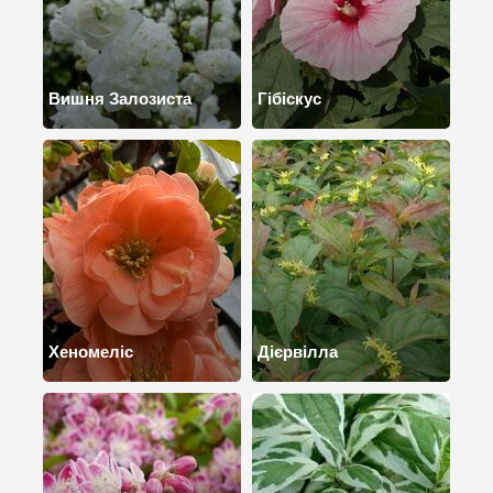
Вишня Залозиста
Гібіскус
Хеномеліс
Дієрвілла