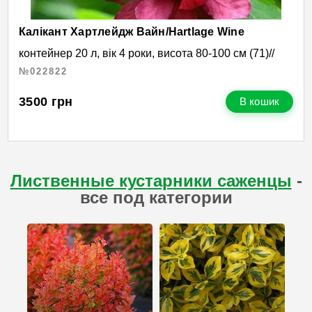
Калікант Хартлейдж Вайн/Hartlage Wine
контейнер 20 л, вік 4 роки, висота 80-100 см (71)//
№022822
3500
грн
В кошик
Лиственные кустарники саженцы
-
все под категории