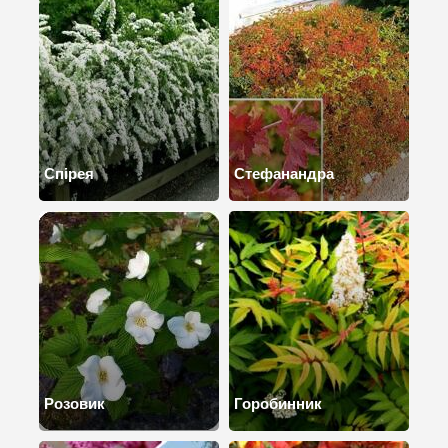
Спірея
Стефанандра
Розовик
Горобинник