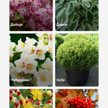
Дейція
Дерен
Чубушник
Хебе