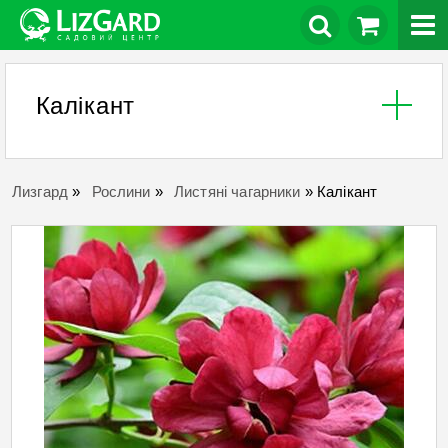
Калікант
Лизгард
»
Рослини
»
Листяні чагарники
»
Калікант