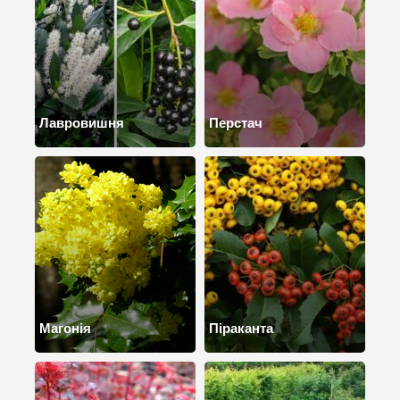
Лавровишня
Перстач
Магонія
Піраканта