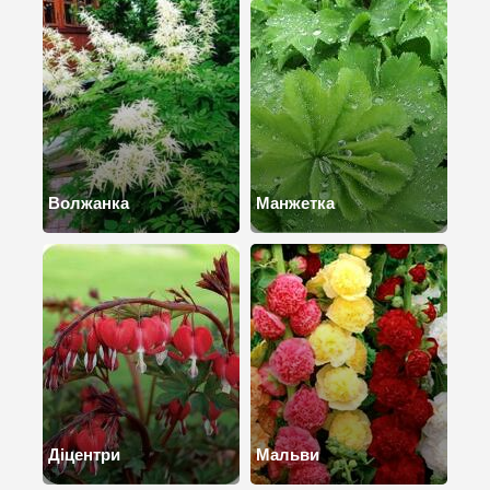
Волжанка
Манжетка
Діцентри
Мальви