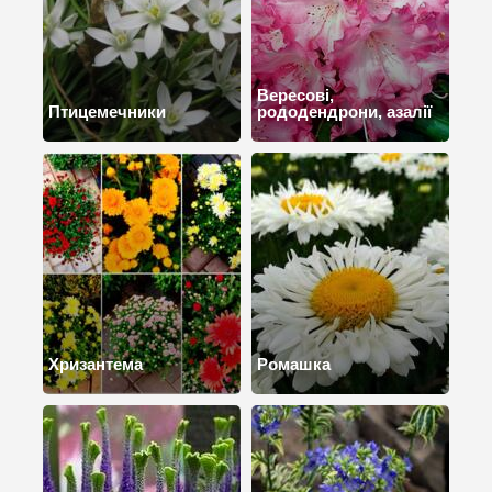
Вересові,
Птицемечники
рододендрони, азалії
Хризантема
Ромашка