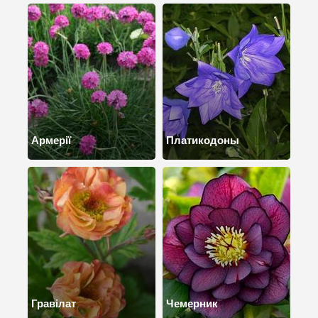
Армерії
Платикодоны
Гравілат
Чемерник