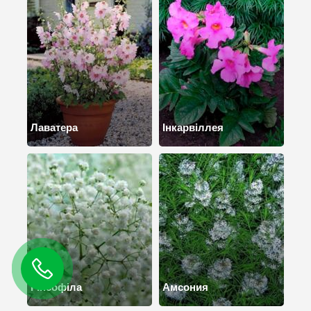
Лаватера
Інкарвіллея
Гіпсофіла
Амсония