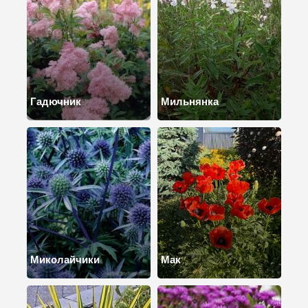
Гадючник
Мильнянка
Миколайчики
Мак