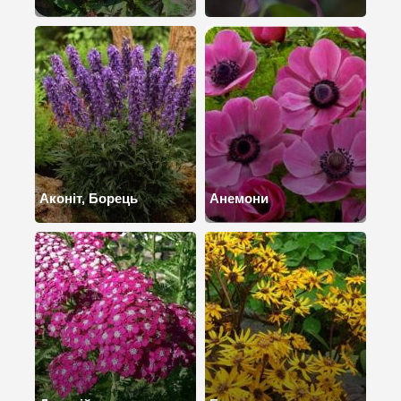
Аконіт, Борець
Анемони