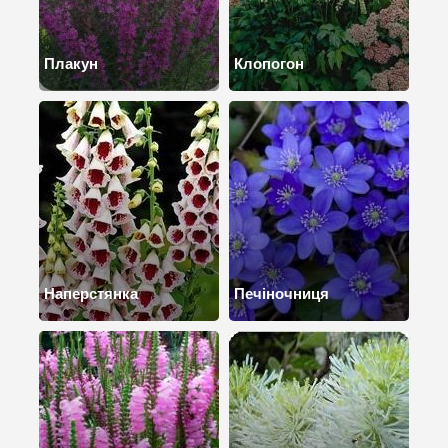
Плакун
Клопогон
Наперстянка
Печіночниця