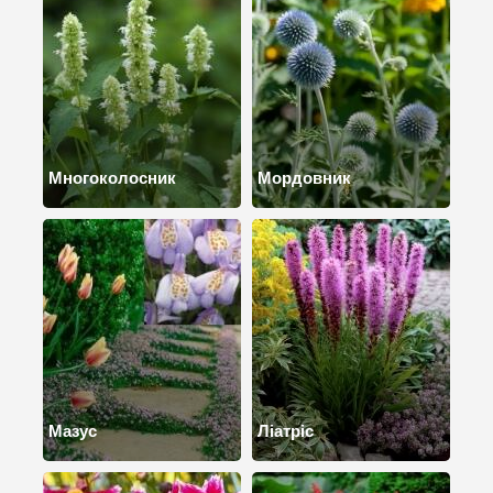
Многоколосник
Мордовник
Мазус
Ліатріс