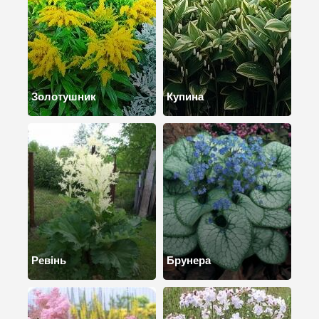
Золотушник
Купина
Ревінь
Брунера