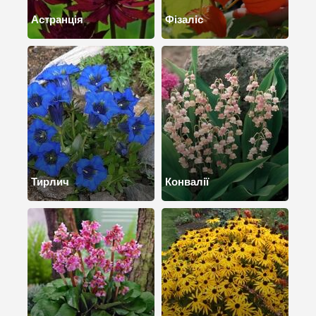
Астранція
Фізаліс
Тирлич
Конвалії