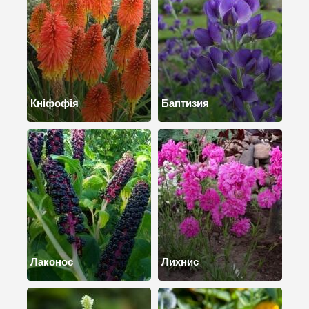
Кніфофія
Баптизия
Лаконос
Лихнис