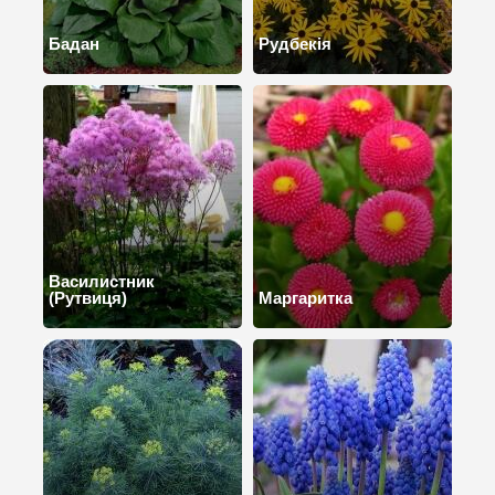
Бадан
Рудбекія
Василистник
(Рутвиця)
Маргаритка