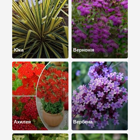
Юка
Вернонія
Ахилея
Вербена