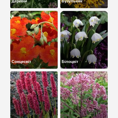
Деревій
Бузульник
Сонцесвіт
Білоцвіт