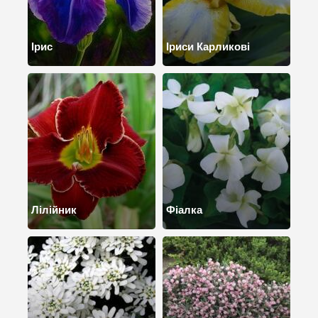
Ірис
Іриси Карликові
Лілійник
Фіалка