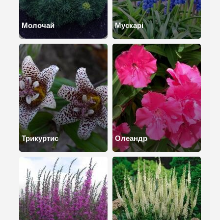
Молочай
Мускарі
Трикуртис
Олеандр