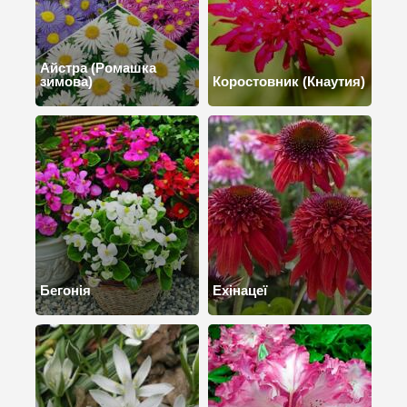
Айстра (Ромашка
зимова)
Коростовник (Кнаутия)
Бегонія
Ехінацеї