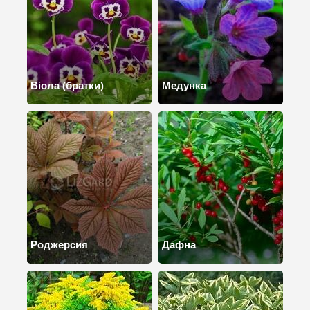
Віола (братки)
Медунка
Роджерсия
Дафна