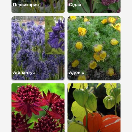
Персикария
Сідач
Агапантус
Адоніс