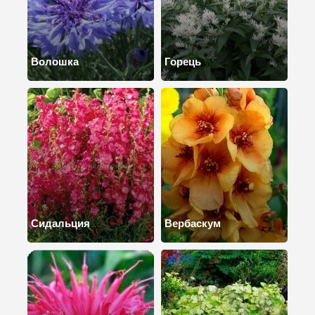
Волошка
Горець
Сидальция
Вербаскум