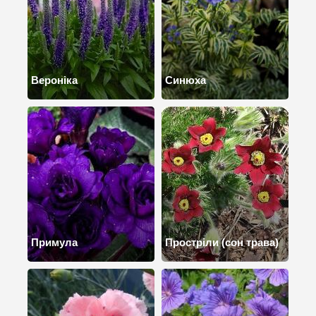
Вероніка
Синюха
Примула
Простріли (сон трава)