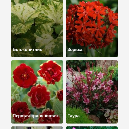
Білокопитник
Зорька
Перстач трявянистая
Гаура