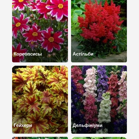
Кореопсисы
Астільби
Гейхери
Дельфініуми