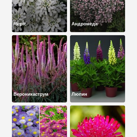
Іберіс
Андромеда
Вероникаструм
Люпин