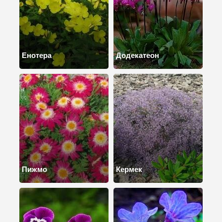
Енотера
Додекатеон
Пижмо
Кермек