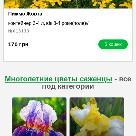
Пижмо Жовта
контейнер 3-4 л, вік 3-4 роки(поле)//
№013133
170
грн
В кошик
Многолетние цветы саженцы
- все
под категории