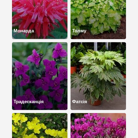
Монарда
Толму
Традесканція
Фатсія