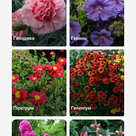
Гвоздика
Герань
Піретрум
Геленіум