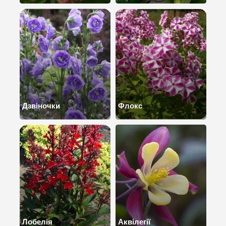
Дзвіночки
Флокс
Лобелія
Аквілегії