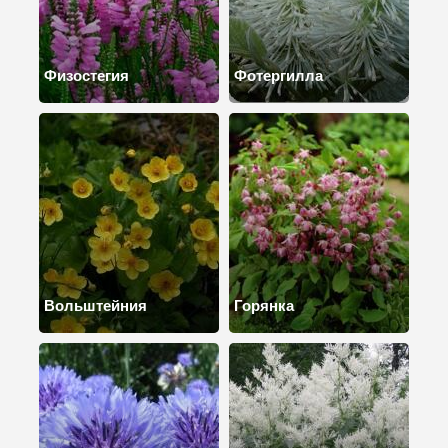
Физостегия
Фотергилла
Вольштейния
Горянка