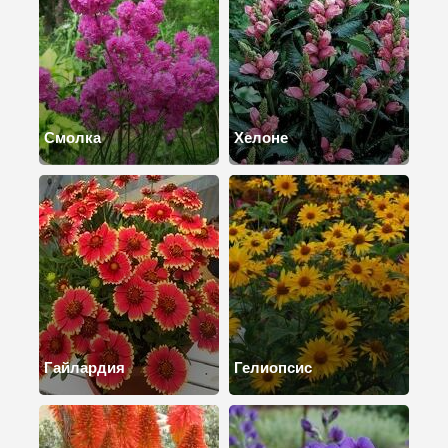
Смолка
Хелоне
Гайлардия
Гелиопсис